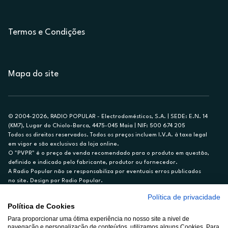
Termos e Condições
Mapa do site
© 2004-2026, RADIO POPULAR - Electrodomésticos, S.A. | SEDE: E.N. 14
(KM7), Lugar do Chiolo-Barca, 4475-045 Maia | NIF: 500 674 205
Todos os direitos reservados. Todos os preços incluem I.V.A. à taxa legal
em vigor e são exclusivos da loja online.
O "PVPR" é o preço de venda recomendado para o produto em questão,
definido e indicado pelo fabricante, produtor ou fornecedor.
A Radio Popular não se responsabiliza por eventuais erros publicados
no site. Design por Radio Popular.
Política de privacidade
** TAEG CARTÃO DE CRÉDITO RP/ON: 18,5%
Política de Cookies
Ex. para limite de crédito de €1.500, reembolsado em 12 meses, TAN
Para proporcionar uma ótima experiência no nosso site a nivel de
14,79%.
navegação e personalização de conteúdos, utilizamos alguns Cookies. Para
Crédito sujeito a aprovação pelo Cetelem, marca BNP Paribas Personal