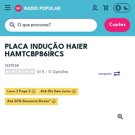
Cupões
PLACA INDUÇÃO HAIER
HAMTCBP86IRCS
1337036
0/5 - 0 Opiniões
comparar
Leva 3 Paga 2
Até 10x Sem Juros
Até 20% Desconto Direto*