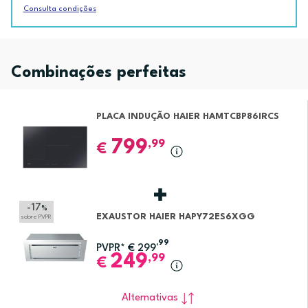
Consulta condições
Combinações perfeitas
PLACA INDUÇÃO HAIER HAMTCBP86IRCS
799
,99
€
-17
%
EXAUSTOR HAIER HAPY72ES6XGG
sobre PVPR
,99
PVPR*
€
299
249
,99
€
Alternativas