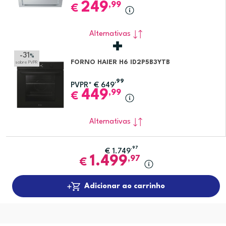
249
,99
€
Alternativas
-31
%
FORNO HAIER H6 ID2P5B3YTB
sobre PVPR
,99
PVPR*
€
649
449
,99
€
Alternativas
,97
€
1.749
1.499
,97
€
Adicionar ao carrinho