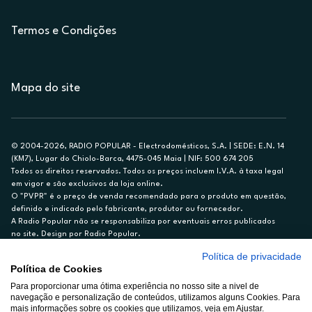
Termos e Condições
Mapa do site
© 2004-2026, RADIO POPULAR - Electrodomésticos, S.A. | SEDE: E.N. 14
(KM7), Lugar do Chiolo-Barca, 4475-045 Maia | NIF: 500 674 205
Todos os direitos reservados. Todos os preços incluem I.V.A. à taxa legal
em vigor e são exclusivos da loja online.
O "PVPR" é o preço de venda recomendado para o produto em questão,
definido e indicado pelo fabricante, produtor ou fornecedor.
A Radio Popular não se responsabiliza por eventuais erros publicados
no site. Design por Radio Popular.
Política de privacidade
** TAEG CARTÃO DE CRÉDITO RP/ON: 18,5%
Política de Cookies
Ex. para limite de crédito de €1.500, reembolsado em 12 meses, TAN
14,79%.
Para proporcionar uma ótima experiência no nosso site a nivel de
navegação e personalização de conteúdos, utilizamos alguns Cookies. Para
Crédito sujeito a aprovação pelo Cetelem, marca BNP Paribas Personal
mais informações sobre os cookies que utilizamos, veja em Ajustar.
Finance, S.A., Sucursal em Portugal. Informe-se no 21 721 90 00 (dias