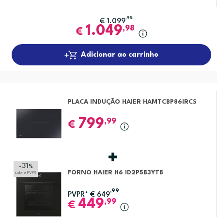
,98
€
1.099
1.049
,98
€
Adicionar ao carrinho
PLACA INDUÇÃO HAIER HAMTCBP86IRCS
799
,99
€
-31
%
FORNO HAIER H6 ID2P5B3YTB
sobre PVPR
,99
PVPR*
€
649
449
,99
€