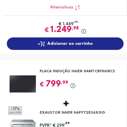
Alternativas
,98
€
1.449
1.249
,98
€
Adicionar ao carrinho
PLACA INDUÇÃO HAIER HAMTCBP86IRCS
799
,99
€
-17
%
EXAUSTOR HAIER HAPY72ES6XGG
sobre PVPR
,99
PVPR*
€
299