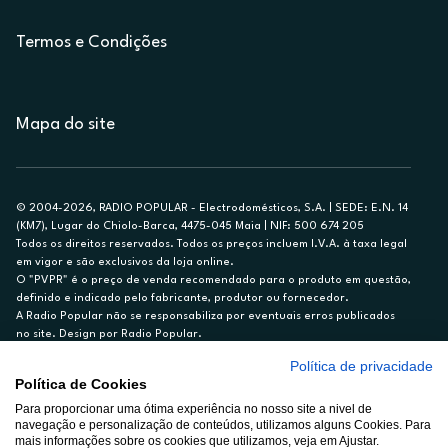
Termos e Condições
Mapa do site
© 2004-2026, RADIO POPULAR - Electrodomésticos, S.A. | SEDE: E.N. 14
(KM7), Lugar do Chiolo-Barca, 4475-045 Maia | NIF: 500 674 205
Todos os direitos reservados. Todos os preços incluem I.V.A. à taxa legal
em vigor e são exclusivos da loja online.
O "PVPR" é o preço de venda recomendado para o produto em questão,
definido e indicado pelo fabricante, produtor ou fornecedor.
A Radio Popular não se responsabiliza por eventuais erros publicados
no site. Design por Radio Popular.
Política de privacidade
** TAEG CARTÃO DE CRÉDITO RP/ON: 18,5%
Política de Cookies
Ex. para limite de crédito de €1.500, reembolsado em 12 meses, TAN
Para proporcionar uma ótima experiência no nosso site a nivel de
14,79%.
navegação e personalização de conteúdos, utilizamos alguns Cookies. Para
Crédito sujeito a aprovação pelo Cetelem, marca BNP Paribas Personal
mais informações sobre os cookies que utilizamos, veja em Ajustar.
Finance, S.A., Sucursal em Portugal. Informe-se no 21 721 90 00 (dias