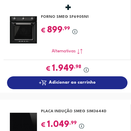
FORNO SMEG SF6905N1
899
,99
€
Alternativas
1.949
,98
€
Adicionar ao carrinho
PLACA INDUÇÃO SMEG SIM3644D
1.049
,99
€