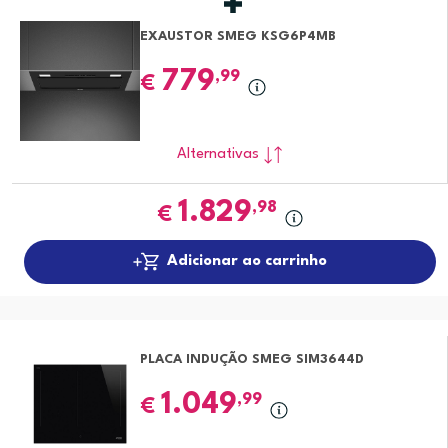
EXAUSTOR SMEG KSG6P4MB
779
,99
€
Alternativas
1.829
,98
€
Adicionar ao carrinho
PLACA INDUÇÃO SMEG SIM3644D
1.049
,99
€