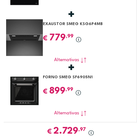
EXAUSTOR SMEG KSG6P4MB
779
,99
€
Alternativas
FORNO SMEG SF6905N1
899
,99
€
Alternativas
2.729
,97
€