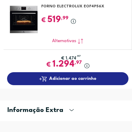
FORNO ELECTROLUX EOF4P56X
519
,99
€
Alternativas
,97
€
1.474
1.294
,97
€
Adicionar ao carrinho
Informação Extra