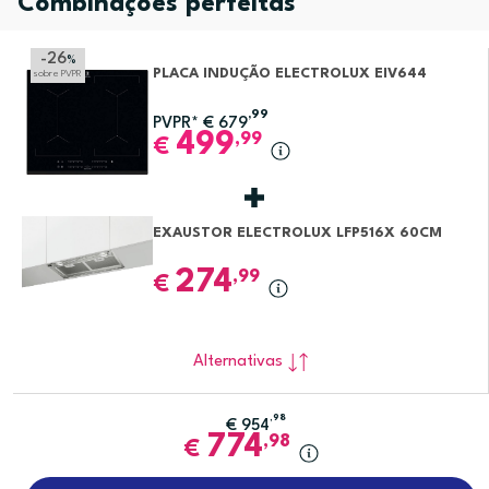
Combinações perfeitas
-26
%
PLACA INDUÇÃO ELECTROLUX EIV644
sobre PVPR
,99
PVPR*
€
679
499
,99
€
EXAUSTOR ELECTROLUX LFP516X 60CM
274
,99
€
Alternativas
,98
€
954
774
,98
€