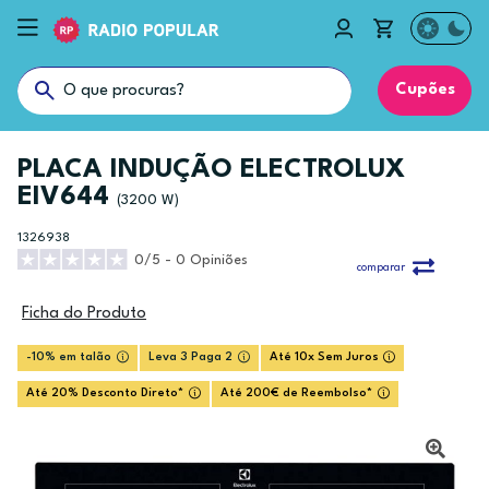
Cupões
PLACA INDUÇÃO ELECTROLUX
EIV644
(3200 W)
1326938
0/5 - 0 Opiniões
comparar
Ficha do Produto
-10% em talão
Leva 3 Paga 2
Até 10x Sem Juros
Até 20% Desconto Direto*
Até 200€ de Reembolso*