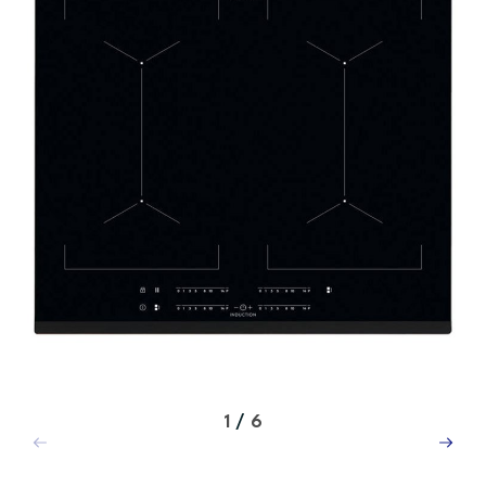
1
/
6