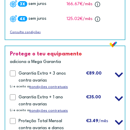
sem juros
166.67€
/mês
sem juros
125.02€
/mês
Consulta condições
Protege o teu equipamento
adiciona a Mega Garantia
Garantia Extra + 3 anos
€89.00
contra avarias
condições contratuais
Li e aceito as
Garantia Extra + 1 ano
€35.00
contra avarias
condições contratuais
Li e aceito as
Proteção Total Mensal
€3.49
/mês
contra avarias e danos