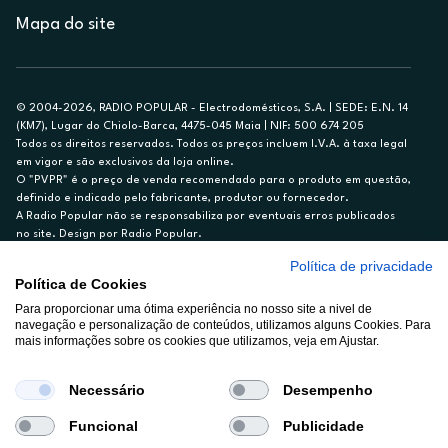
Mapa do site
© 2004-2026, RADIO POPULAR - Electrodomésticos, S.A. | SEDE: E.N. 14
(KM7), Lugar do Chiolo-Barca, 4475-045 Maia | NIF: 500 674 205
Todos os direitos reservados. Todos os preços incluem I.V.A. à taxa legal
em vigor e são exclusivos da loja online.
O "PVPR" é o preço de venda recomendado para o produto em questão,
definido e indicado pelo fabricante, produtor ou fornecedor.
A Radio Popular não se responsabiliza por eventuais erros publicados
no site. Design por Radio Popular.
Política de privacidade
** TAEG CARTÃO DE CRÉDITO RP/ON: 18,5%
Política de Cookies
Ex. para limite de crédito de €1.500, reembolsado em 12 meses, TAN
14,79%.
Para proporcionar uma ótima experiência no nosso site a nivel de
navegação e personalização de conteúdos, utilizamos alguns Cookies. Para
Crédito sujeito a aprovação pelo Cetelem, marca BNP Paribas Personal
mais informações sobre os cookies que utilizamos, veja em Ajustar.
Finance, S.A., Sucursal em Portugal. Informe-se no 21 721 90 00 (dias
úteis, 9-20h).
A Rádio Popular – Eletrodomésticos S.A. (Registo BdP848) atua como
Necessário
Desempenho
intermediário de crédito a título acessório e com exclusividade (registo
BdP 2314.)
Funcional
Publicidade