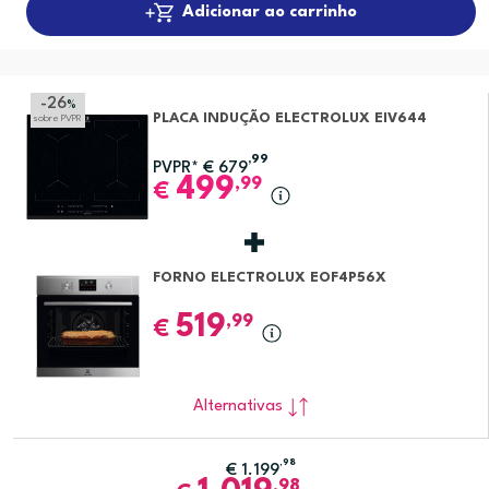
Adicionar ao carrinho
-26
%
PLACA INDUÇÃO ELECTROLUX EIV644
sobre PVPR
,99
PVPR*
€
679
499
,99
€
FORNO ELECTROLUX EOF4P56X
519
,99
€
Alternativas
,98
€
1.199
,98