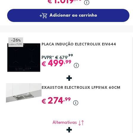
1.019
€
Adicionar ao carrinho
-26
%
PLACA INDUÇÃO ELECTROLUX EIV644
sobre PVPR
,99
PVPR*
€
679
499
,99
€
EXAUSTOR ELECTROLUX LFP516X 60CM
274
,99
€
Alternativas