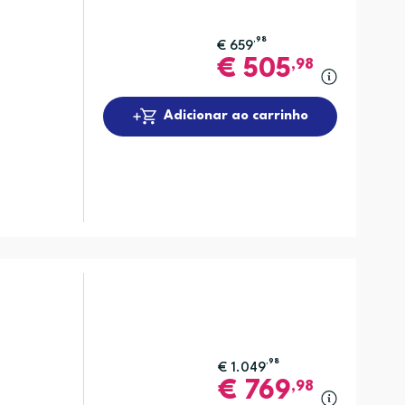
,98
€
659
€
505
,98
Adicionar ao carrinho
,98
€
1.049
€
769
,98