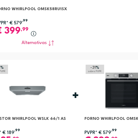
ORNO WHIRLPOOL OMSK58RU1SX
,99
VPR*
€
579
€
399
,99
Alternativas
8
%
-31
%
 PVPR
sobre PVPR
STOR WHIRLPOOL WSLK 66/1 AS
FORNO WHIRLPOOL OMSK
,99
,99
*
€
189
PVPR*
€
579