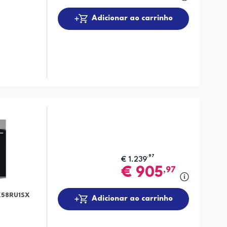
Adicionar ao carrinho
,97
€
1.239
€
905
,97
58RU1SX
Adicionar ao carrinho