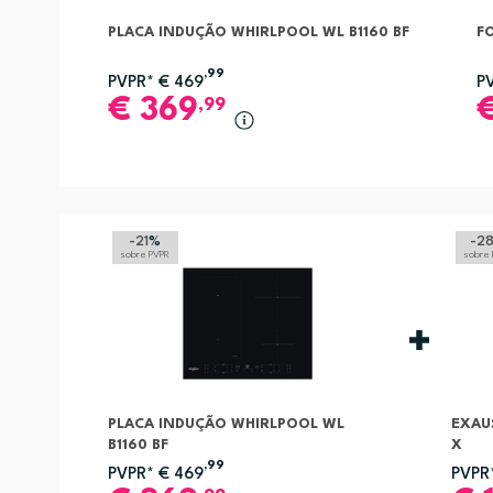
PLACA INDUÇÃO WHIRLPOOL WL B1160 BF
F
,99
PVPR*
€
469
P
€
369
,99
-21
%
-2
sobre PVPR
sobre
PLACA INDUÇÃO WHIRLPOOL WL
EXAU
B1160 BF
X
,99
PVPR*
€
469
PVPR