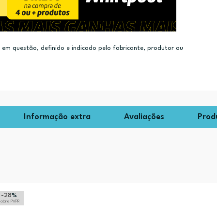
m questão, definido e indicado pelo fabricante, produtor ou
Informação extra
Avaliações
Prod
-28
%
sobre PVPR