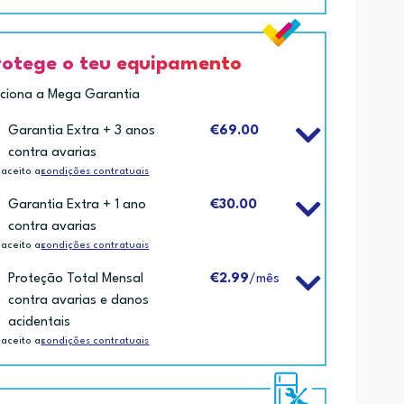
rotege o teu equipamento
iciona a Mega Garantia
Garantia Extra + 3 anos
€69.00
contra avarias
 aceito as
condições contratuais
Garantia Extra + 1 ano
€30.00
contra avarias
 aceito as
condições contratuais
Proteção Total Mensal
€2.99
/mês
contra avarias e danos
acidentais
 aceito as
condições contratuais