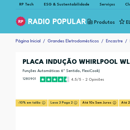
RP Tech
ESG & Sustentabilidade
Serviços
Cl
Produtos
E
Página Inicial
Grandes Eletrodomésticos
Encastre
PLACA INDUÇÃO WHIRLPOOL WL 
Funções Automáticas 6º Sentido, FlexiCook)
1280901
4.5/5 - 2 Opiniões
-10% em talão
Leva 3 Paga 2
Até 10x Sem Juros
Até 