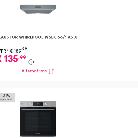
XAUSTOR WHIRLPOOL WSLK 66/1 AS X
,99
VPR*
€
189
€
135
,99
Alternativas
-31
%
sobre PVPR