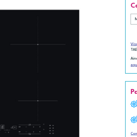
C
Vis
TA
Ain
aqu
P
Con