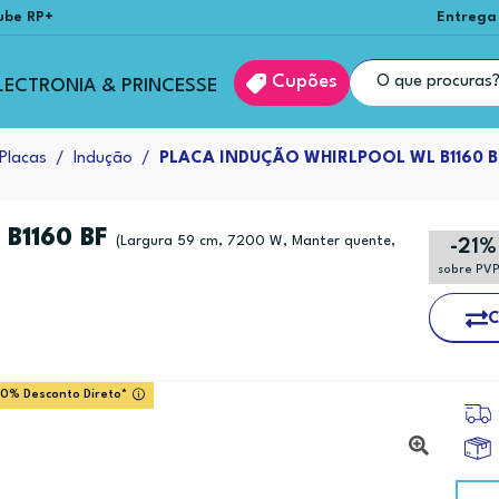
ube RP+
Entrega
Cupões
LECTRONIA & PRINCESSE
Placas
Indução
PLACA INDUÇÃO WHIRLPOOL WL B1160 B
B1160 BF
(Largura 59 cm, 7200 W, Manter quente,
-21%
sobre PV
C
20% Desconto Direto*