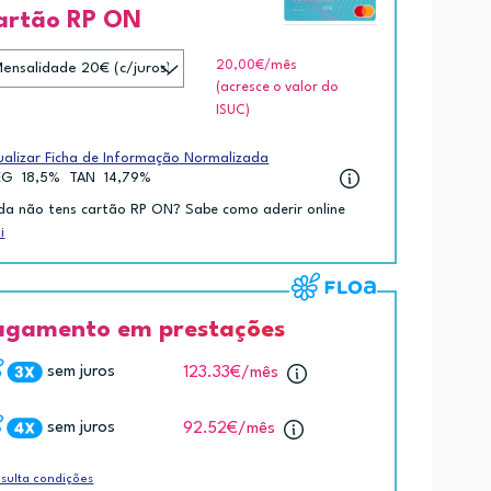
artão RP ON
20,00€
/mês
(acresce o valor do
ISUC)
ualizar Ficha de Informação Normalizada
EG
18,5%
TAN
14,79%
da não tens cartão RP ON? Sabe como aderir online
i
agamento em prestações
sem juros
123.33€
/mês
sem juros
92.52€
/mês
sulta condições