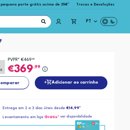
 pequeno porte grátis acima de 35€*
Trocas e Devoluções
PT
F
PVPR* €469
,99
369
,99
PR
Adicionar ao carrinho
omparar
Entrega em 2 a 3 dias úteis desde
€14,99*
ver disponibilidade
Levantamento em loja
Grátis*