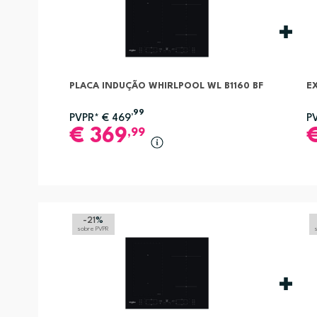
PLACA INDUÇÃO WHIRLPOOL WL B1160 BF
E
,99
PVPR*
€
469
P
€
369
,99
-21
%
sobre PVPR