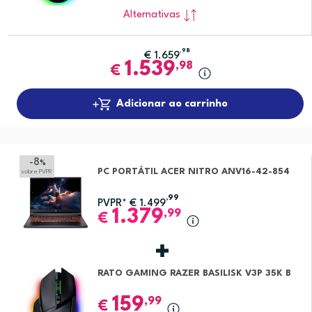
Alternativas
,98
€
1.659
1.539
,98
€
Adicionar ao carrinho
-8
%
PC PORTÁTIL ACER NITRO ANV16-42-854
sobre PVPR
,99
PVPR*
€
1.499
1.379
,99
€
RATO GAMING RAZER BASILISK V3P 35K B
159
,99
€