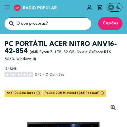
Cupões
PC PORTÁTIL ACER NITRO ANV16-
42-854
(AMD Ryzen 7, 1 TB, 32 GB, Nvidia GeForce RTX
5060, Windows 11)
1344248
0/5 - 0 Opiniões
Até 10x Sem Juros
Poupa 20€ Microsoft 365 Pessoal*