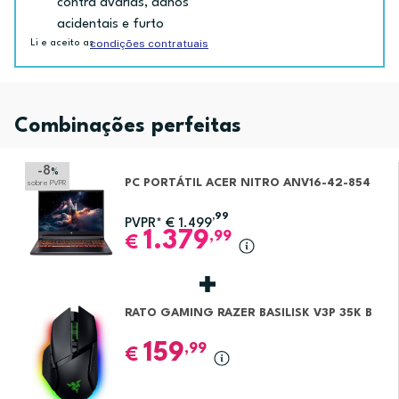
contra avarias, danos
acidentais e furto
condições contratuais
Li e aceito as
Combinações perfeitas
-8
%
PC PORTÁTIL ACER NITRO ANV16-42-854
sobre PVPR
,99
PVPR*
€
1.499
1.379
,99
€
RATO GAMING RAZER BASILISK V3P 35K B
159
,99
€