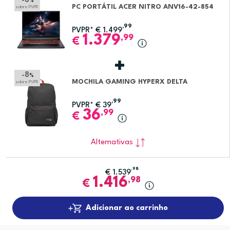
-8
%
PC PORTÁTIL ACER NITRO ANV16-42-854
sobre PVPR
,99
PVPR*
€
1.499
1.379
,99
€
-8
%
MOCHILA GAMING HYPERX DELTA
sobre PVPR
,99
PVPR*
€
39
36
,99
€
Alternativas
,98
€
1.539
1.416
,98
€
Adicionar ao carrinho