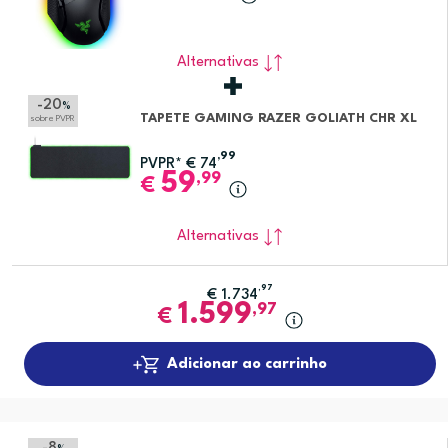
Alternativas
-20
%
TAPETE GAMING RAZER GOLIATH CHR XL
sobre PVPR
,99
PVPR*
€
74
59
,99
€
Alternativas
,97
€
1.734
1.599
,97
€
Adicionar ao carrinho