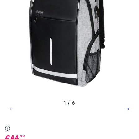
1
/
6
,99
44