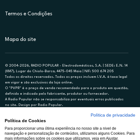
Termos e Condições
Mapa do site
© 2004-2026, RADIO POPULAR - Electrodomésticos, S.A. | SEDE: E.N. 14
(KM7), Lugar do Chiolo-Barca, 4475-045 Maia | NIF: 500 674 205
Todos os direitos reservados. Todos os preços incluem I.V.A. à taxa legal
em vigor e são exclusivos da loja online.
O "PVPR" é o preço de venda recomendado para o produto em questão,
definido e indicado pelo fabricante, produtor ou fornecedor.
A Radio Popular não se responsabiliza por eventuais erros publicados
no site. Design por Radio Popular.
Política de privacidade
** TAEG CARTÃO DE CRÉDITO RP/ON: 18,5%
Política de Cookies
Ex. para limite de crédito de €1.500, reembolsado em 12 meses, TAN
Para proporcionar uma ótima experiência no nosso site a nivel de
14,79%.
navegação e personalização de conteúdos, utilizamos alguns Cookies. Para
Crédito sujeito a aprovação pelo Cetelem, marca BNP Paribas Personal
mais informações sobre os cookies que utilizamos, veja em Ajustar.
Finance, S.A., Sucursal em Portugal. Informe-se no 21 721 90 00 (dias