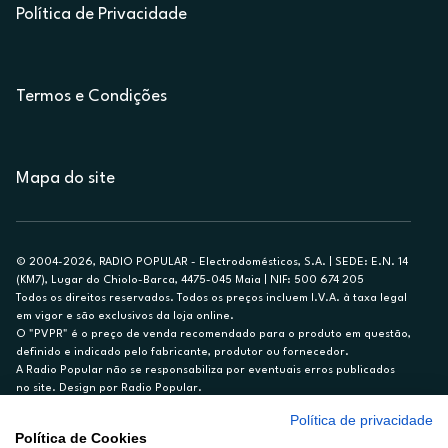
Política de Privacidade
Termos e Condições
Mapa do site
© 2004-2026, RADIO POPULAR - Electrodomésticos, S.A. | SEDE: E.N. 14
(KM7), Lugar do Chiolo-Barca, 4475-045 Maia | NIF: 500 674 205
Todos os direitos reservados. Todos os preços incluem I.V.A. à taxa legal
em vigor e são exclusivos da loja online.
O "PVPR" é o preço de venda recomendado para o produto em questão,
definido e indicado pelo fabricante, produtor ou fornecedor.
A Radio Popular não se responsabiliza por eventuais erros publicados
no site. Design por Radio Popular.
Política de privacidade
** TAEG CARTÃO DE CRÉDITO RP/ON: 18,5%
Política de Cookies
Ex. para limite de crédito de €1.500, reembolsado em 12 meses, TAN