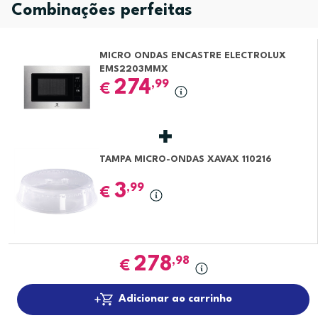
Combinações perfeitas
MICRO ONDAS ENCASTRE ELECTROLUX
EMS2203MMX
274
,99
€
TAMPA MICRO-ONDAS XAVAX 110216
3
,99
€
278
,98
€
Adicionar ao carrinho