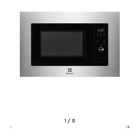
1
/
8