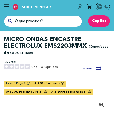
Cupões
MICRO ONDAS ENCASTRE
ELECTROLUX EMS2203MMX
(Capacidade
(litros) 20 Lt, Inox)
1339765
0/5 - 0 Opiniões
comparar
Leva 3 Paga 2
Até 10x Sem Juros
Até 20% Desconto Direto*
Até 200€ de Reembolso*