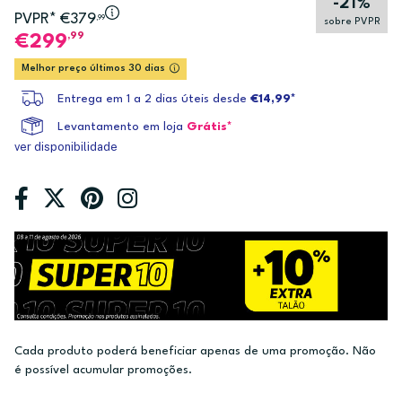
-21%
PVPR* €379
,99
sobre PVPR
,99
299
Melhor preço últimos 30 dias
Entrega em 1 a 2 dias úteis desde
€14,99*
Levantamento em loja
Grátis*
ver disponibilidade
Cada produto poderá beneficiar apenas de uma promoção. Não
é possível acumular promoções.