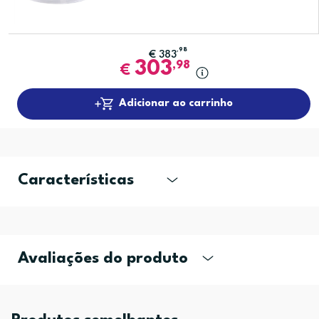
,98
€
383
303
,98
€
Adicionar ao carrinho
Características
Avaliações do produto