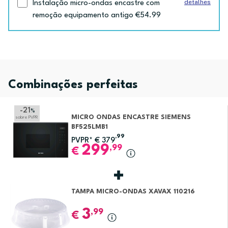
detalhes
Instalação micro-ondas encastre com
remoção equipamento antigo €54.99
Combinações perfeitas
-21
%
MICRO ONDAS ENCASTRE SIEMENS
sobre PVPR
BF525LMB1
,99
PVPR*
€
379
299
,99
€
TAMPA MICRO-ONDAS XAVAX 110216
3
,99
€