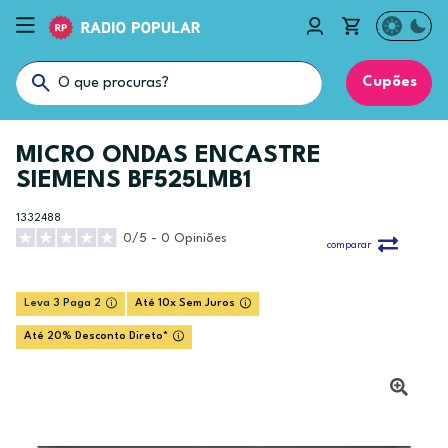
Cupões
MICRO ONDAS ENCASTRE
SIEMENS BF525LMB1
1332488
0/5 - 0 Opiniões
comparar
Leva 3 Paga 2
Até 10x Sem Juros
Até 20% Desconto Direto*