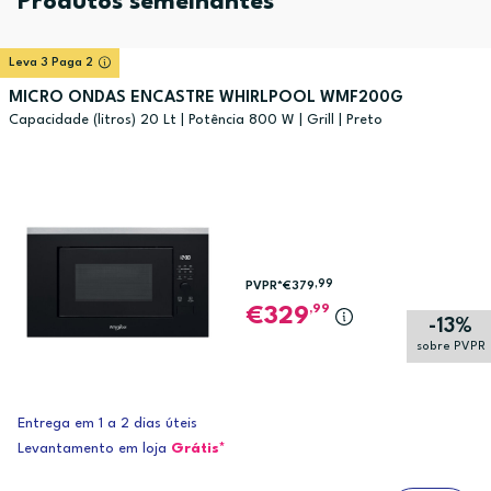
Produtos semelhantes
Leva 3 Paga 2
MICRO ONDAS ENCASTRE WHIRLPOOL WMF200G
Capacidade (litros) 20 Lt | Potência 800 W | Grill | Preto
,99
PVPR*
€379
,99
329
-13%
sobre PVPR
Entrega em 1 a 2 dias úteis
Levantamento em loja
Grátis*