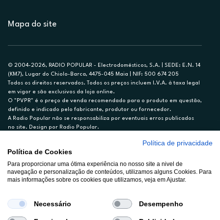
Mapa do site
© 2004-2026, RADIO POPULAR - Electrodomésticos, S.A. | SEDE: E.N. 14
(KM7), Lugar do Chiolo-Barca, 4475-045 Maia | NIF: 500 674 205
Todos os direitos reservados. Todos os preços incluem I.V.A. à taxa legal
em vigor e são exclusivos da loja online.
O "PVPR" é o preço de venda recomendado para o produto em questão,
definido e indicado pelo fabricante, produtor ou fornecedor.
A Radio Popular não se responsabiliza por eventuais erros publicados
no site. Design por Radio Popular.
Política de privacidade
** TAEG CARTÃO DE CRÉDITO RP/ON: 18,5%
Política de Cookies
Ex. para limite de crédito de €1.500, reembolsado em 12 meses, TAN
Para proporcionar uma ótima experiência no nosso site a nivel de
14,79%.
navegação e personalização de conteúdos, utilizamos alguns Cookies. Para
Crédito sujeito a aprovação pelo Cetelem, marca BNP Paribas Personal
mais informações sobre os cookies que utilizamos, veja em Ajustar.
Finance, S.A., Sucursal em Portugal. Informe-se no 21 721 90 00 (dias
úteis, 9-20h).
A Rádio Popular – Eletrodomésticos S.A. (Registo BdP848) atua como
Necessário
Desempenho
intermediário de crédito a título acessório e com exclusividade (registo
BdP 2314.)