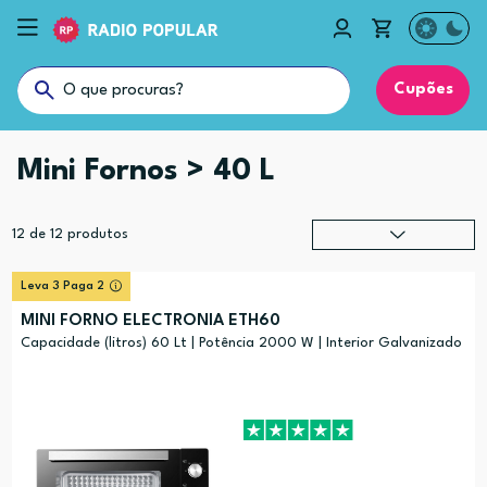
Cupões
Mini Fornos > 40 L
12
de
12
produtos
Relevância
?
Leva 3 Paga 2
Preço (mais alto)
MINI FORNO ELECTRONIA ETH60
Preço (mais baixo)
Capacidade (litros) 60 Lt | Potência 2000 W | Interior Galvanizado
Alfabética (A-Z)
Alfabética (Z-A)