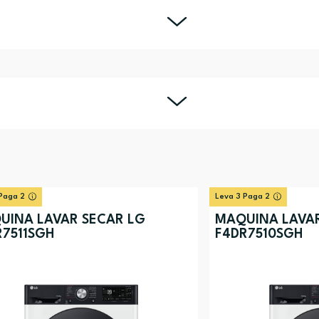
Paga 2
Leva 3 Paga 2
UINA LAVAR SECAR LG
MÁQUINA LAVAR
R7511SGH
F4DR7510SGH