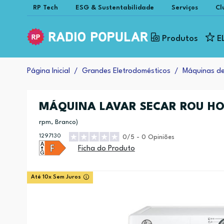
RP Tech
ESG & Sustentabilidade
Serviços
Cl
Produtos
E
Página Inicial
Grandes Eletrodomésticos
Máquinas d
MÁQUINA LAVAR SECAR ROU H
rpm, Branco)
1297130
0/5 - 0 Opiniões
Ficha do Produto
Até 10x Sem Juros