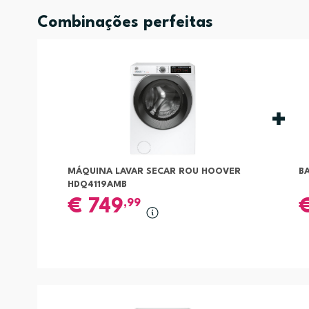
Combinações perfeitas
MÁQUINA LAVAR SECAR ROU HOOVER
B
HDQ4119AMB
€
749
,99