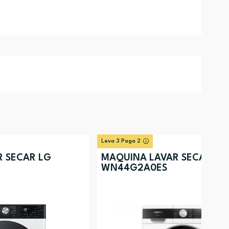
Leva 3 Paga 2
 SECAR LG
MÁQUINA LAVAR SECAR SI
WN44G2A0ES