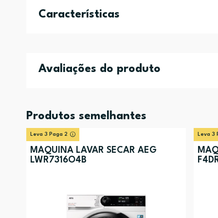
Características
Avaliações do produto
Produtos semelhantes
Leva 3 Paga 2
Leva 3 
MÁQUINA LAVAR SECAR AEG
MÁQ
LWR7316O4B
F4D