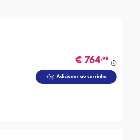
€
764
,98
Adicionar ao carrinho