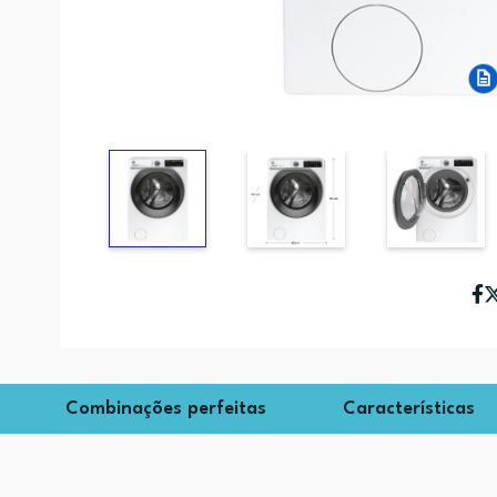
Combinações perfeitas
Características