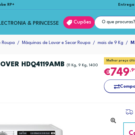
ube RP+
Entrega
Cupões
LECTRONIA & PRINCESSE
e Roupa
Máquinas de Lavar e Secar Roupa
mais de 9 Kg
M
Melhor preço últ
OOVER HDQ4119AMB
(11 Kg, 9 Kg, 1400
749
,9
Compa
C