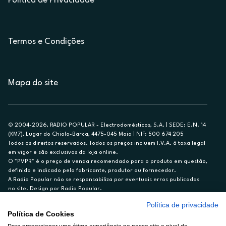
Política de Privacidade
Termos e Condições
Mapa do site
© 2004-2026, RADIO POPULAR - Electrodomésticos, S.A. | SEDE: E.N. 14
(KM7), Lugar do Chiolo-Barca, 4475-045 Maia | NIF: 500 674 205
Todos os direitos reservados. Todos os preços incluem I.V.A. à taxa legal
em vigor e são exclusivos da loja online.
O "PVPR" é o preço de venda recomendado para o produto em questão,
definido e indicado pelo fabricante, produtor ou fornecedor.
A Radio Popular não se responsabiliza por eventuais erros publicados
no site. Design por Radio Popular.
Política de privacidade
** TAEG CARTÃO DE CRÉDITO RP/ON: 18,5%
Política de Cookies
Ex. para limite de crédito de €1.500, reembolsado em 12 meses, TAN
14,79%.