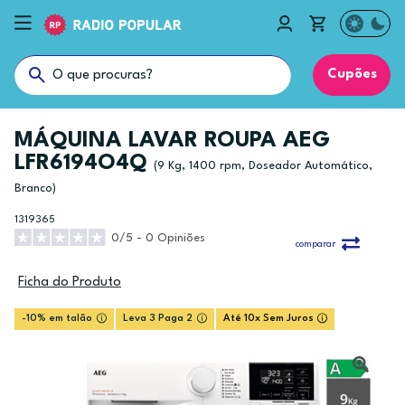
Cupões
MÁQUINA LAVAR ROUPA AEG
LFR6194O4Q
(9 Kg, 1400 rpm, Doseador Automático,
Branco)
1319365
0/5 - 0 Opiniões
comparar
Ficha do Produto
-10% em talão
Leva 3 Paga 2
Até 10x Sem Juros