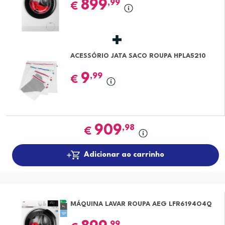
899
,99
€
ACESSÓRIO JATA SACO ROUPA HPLA5210
9
,99
€
909
,98
€
Adicionar ao carrinho
MÁQUINA LAVAR ROUPA AEG LFR6194O4Q
,99