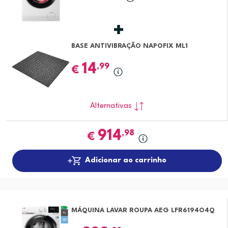
BASE ANTIVIBRAÇÃO NAPOFIX ML1
14
,99
€
Alternativas
914
,98
€
Adicionar ao carrinho
MÁQUINA LAVAR ROUPA AEG LFR6194O4Q