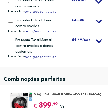
Garantia Extra + 3 anos
€124.00
contra avarias
condições contratuais
Li e aceito as
Garantia Extra + 1 ano
€45.00
contra avarias
condições contratuais
Li e aceito as
Proteção Total Mensal
€4.49
/mês
contra avarias e danos
acidentais
condições contratuais
Li e aceito as
Combinações perfeitas
MÁQUINA LAVAR ROUPA AEG LFR6194O4Q
899
,99
€