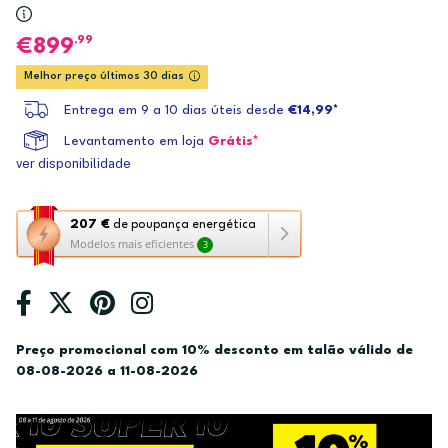
,99
899
Melhor preço últimos 30 dias
Entrega em 9 a 10 dias úteis desde
€14,99*
Levantamento em loja
Grátis*
ver disponibilidade
Esta
207 €
de poupança energética
Modelos mais eficientes
3
ação
abre
a
ferramenta
de
Preço promocional com 10% desconto em talão válido de
poupança
08-08-2026 a 11-08-2026
energética
Youreko.