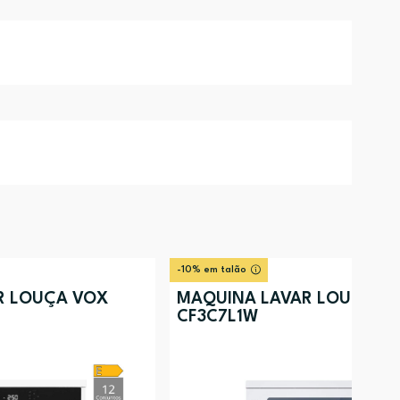
-10% em talão
R LOUÇA VOX
MÁQUINA LAVAR LOUÇA C
CF3C7L1W