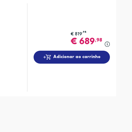
,98
€
819
€
689
,98
Adicionar ao carrinho