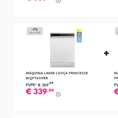
-8
%
sobre PVPR
MÁQUINA LAVAR LOUÇA PRINCESSE
M
WQP7609BR
P
,99
PVPR*
€
369
P
€
339
,99