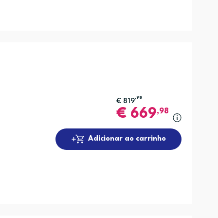
,98
€
819
€
669
,98
Adicionar ao carrinho