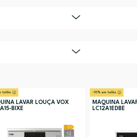
 talão
-10% em talão
UINA LAVAR LOUÇA VOX
MÁQUINA LAVA
A15-BIXE
LC12A1EDBE