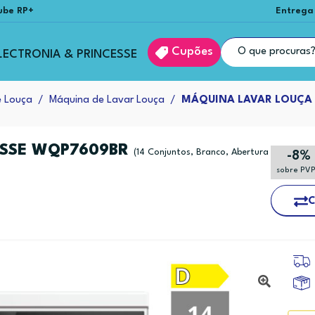
ube RP+
Entrega
Cupões
LECTRONIA & PRINCESSE
e Louça
Máquina de Lavar Louça
MÁQUINA LAVAR LOUÇA
ESSE WQP7609BR
(14 Conjuntos, Branco, Abertura
-8%
sobre PV
C