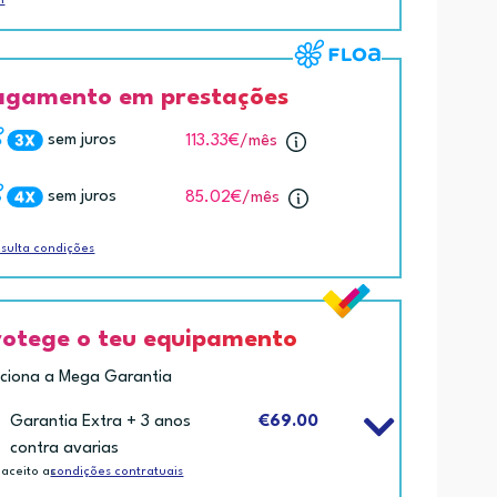
agamento em prestações
sem juros
113.33€
/mês
sem juros
85.02€
/mês
sulta condições
rotege o teu equipamento
iciona a Mega Garantia
Garantia Extra + 3 anos
€69.00
contra avarias
 aceito as
condições contratuais