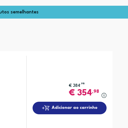
utos semelhantes
,98
€
384
€
354
,98
Adicionar ao carrinho