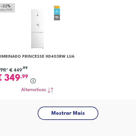
-22
%
sobre PVPR
OMBINADO PRINCESSE HD403RW LUA
,99
VPR*
€
449
€
349
,99
Alternativas
Mostrar Mais