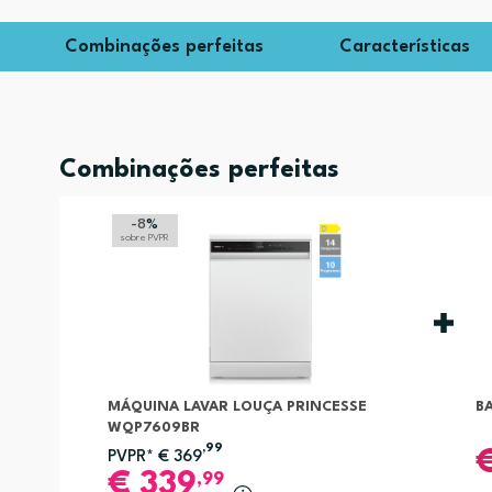
Combinações perfeitas
Características
Combinações perfeitas
-8
%
sobre PVPR
MÁQUINA LAVAR LOUÇA PRINCESSE
B
WQP7609BR
,99
PVPR*
€
369
€
339
,99