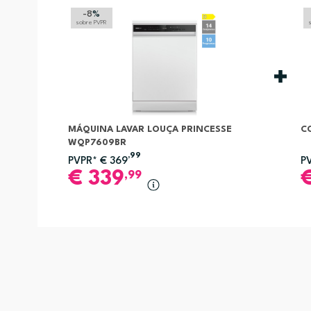
-8
%
sobre PVPR
MÁQUINA LAVAR LOUÇA PRINCESSE
C
WQP7609BR
,99
PVPR*
€
369
P
€
339
,99