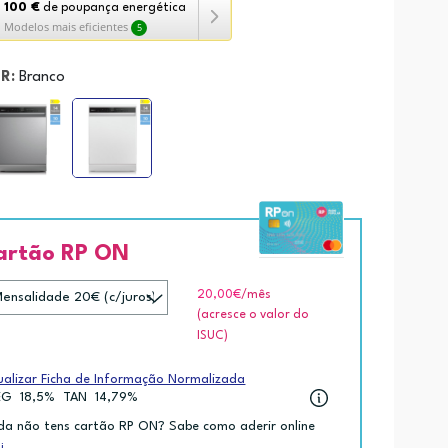
100 €
de poupança energética
Modelos mais eficientes
5
R:
Branco
amenta
ança
ética
ko.
artão RP ON
20,00€
/mês
(acresce o valor do
ISUC)
ualizar Ficha de Informação Normalizada
EG
18,5%
TAN
14,79%
da não tens cartão RP ON? Sabe como aderir online
i