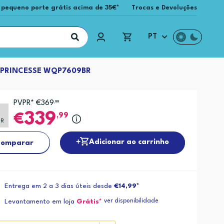
 pequeno porte grátis acima de 35€*
Trocas e Devoluções
PT
 PRINCESSE WQP7609BR
PVPR* €369
,99
339
,99
PR
Adicionar ao carrinho
omparar
Entrega em 2 a 3 dias úteis desde
€14,99*
ver disponibilidade
Levantamento em loja
Grátis*