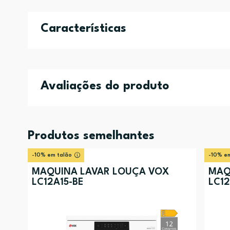
Características
Avaliações do produto
Produtos semelhantes
-10% em talão
-10% em
MÁQUINA LAVAR LOUÇA VOX
MÁQ
LC12A15-BE
LC12