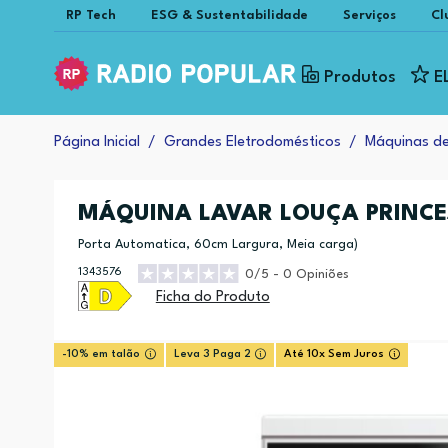
RP Tech
ESG & Sustentabilidade
Serviços
Cl
Produtos
E
Página Inicial
Grandes Eletrodomésticos
Máquinas d
MÁQUINA LAVAR LOUÇA PRINC
Porta Automatica, 60cm Largura, Meia carga)
1343576
0/5 - 0 Opiniões
Ficha do Produto
-10% em talão
Leva 3 Paga 2
Até 10x Sem Juros