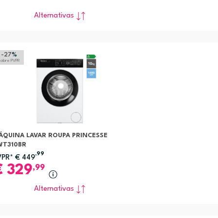
Alternativas
-27
%
sobre PVPR
ÁQUINA LAVAR ROUPA PRINCESSE
WT310BR
,99
VPR*
€
449
€
329
,99
Alternativas