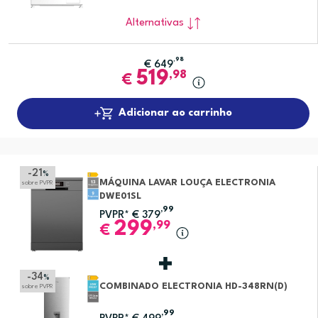
Alternativas
,98
€
649
519
,98
€
Adicionar ao carrinho
-21
%
MÁQUINA LAVAR LOUÇA ELECTRONIA
sobre PVPR
DWE01SL
,99
PVPR*
€
379
299
,99
€
-34
%
COMBINADO ELECTRONIA HD-348RN(D)
sobre PVPR
,99