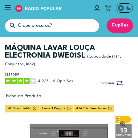
Cupões
MÁQUINA LAVAR LOUÇA
ELECTRONIA DWE01SL
(Capacidade (T) 13
Conjuntos, Inox)
1337059
4.2/5 - 6 Opiniões
comparar
Ficha do Produto
-10% em talão
Leva 3 Paga 2
Até 10x Sem Juros