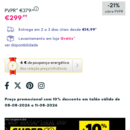
-21%
PVPR* €379
,99
sobre PVPR
,99
299
Entrega em 2 a 3 dias úteis desde
€14,99*
Levantamento em loja
Grátis*
ver disponibilidade
Esta
6 €
de poupança energética
Boa relação preço/eficiência
ação
abre
a
ferramenta
de
Preço promocional com 10% desconto em talão válido de
poupança
08-08-2026 a 11-08-2026
energética
Youreko.