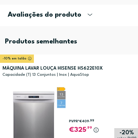
Avaliações do produto
Produtos semelhantes
-10% em talão
MÁQUINA LAVAR LOUÇA HISENSE HS622E10X
Capacidade (T) 13 Conjuntos | Inox | AquaStop
,99
PVPR*
€409
,99
325
-20%