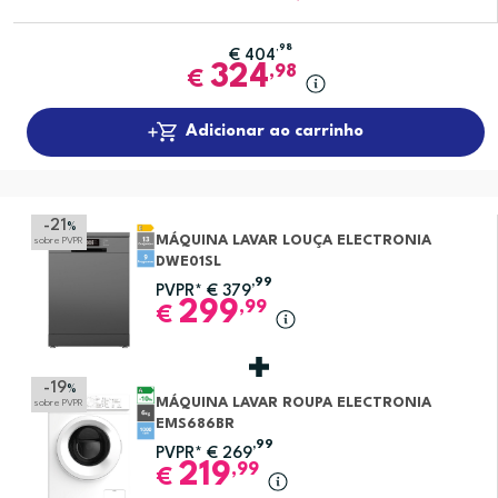
,98
€
404
324
,98
€
Adicionar ao carrinho
-21
%
MÁQUINA LAVAR LOUÇA ELECTRONIA
sobre PVPR
DWE01SL
,99
PVPR*
€
379
299
,99
€
-19
%
MÁQUINA LAVAR ROUPA ELECTRONIA
sobre PVPR
EMS686BR
,99
PVPR*
€
269
219
,99
€