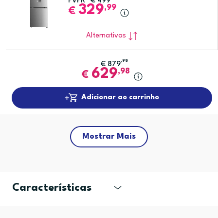
PVPR*
€
499
329
,99
€
Alternativas
,98
€
879
629
,98
€
Adicionar ao carrinho
Mostrar Mais
Características