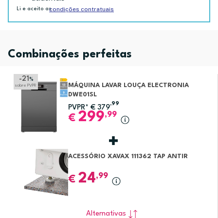
condições contratuais
Li e aceito as
Combinações perfeitas
-21
%
MÁQUINA LAVAR LOUÇA ELECTRONIA
sobre PVPR
DWE01SL
,99
PVPR*
€
379
299
,99
€
ACESSÓRIO XAVAX 111362 TAP ANTIR
24
,99
€
Alternativas