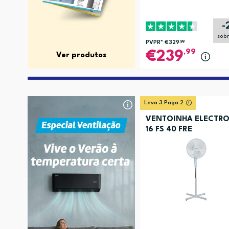
-
sob
PVPR*
€329
,99
,99
239
Ver produtos
Leva 3 Paga 2
VENTOINHA ELECTRO
16 FS 40 FRE