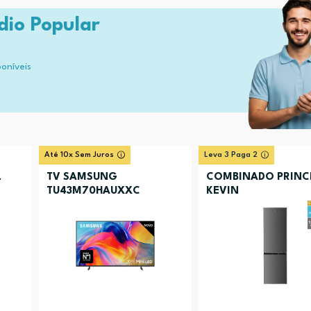
dio Popular
poníveis
Até 10x Sem Juros
Leva 3 Paga 2
L
TV SAMSUNG
COMBINADO PRINC
TU43M70HAUXXC
KEVIN