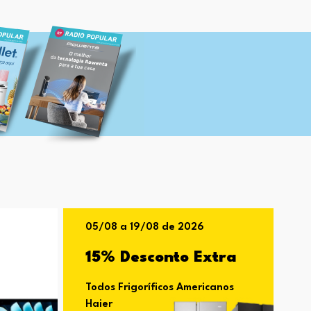
05/08 a 19/08 de 2026
15% Desconto Extra
Todos Frigoríficos Americanos
Haier