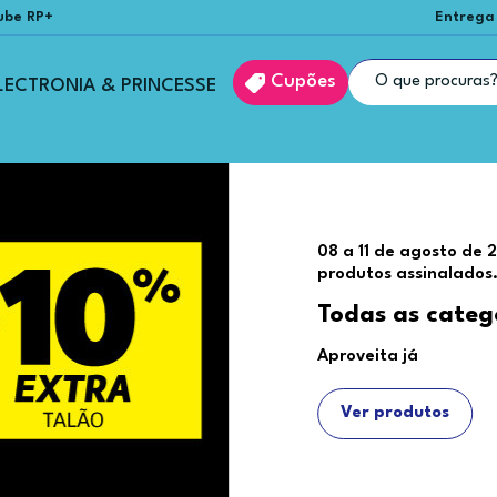
ube RP+
Entrega
Cupões
LECTRONIA & PRINCESSE
08 a 11 de agosto de 
produtos assinalados
Todas as categ
Aproveita já
Ver produtos