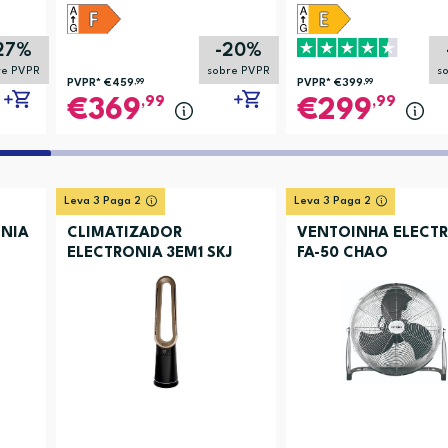
27%
-20%
re PVPR
sobre PVPR
s
PVPR*
€459
,99
PVPR*
€399
,99
,99
,99
369
299
Leva 3 Paga 2
Leva 3 Paga 2
NIA
CLIMATIZADOR
VENTOINHA ELECT
ELECTRONIA 3EM1 SKJ
FA-50 CHAO