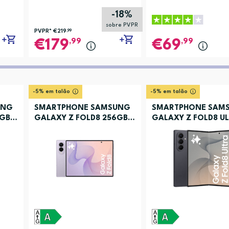
-18%
sobre PVPR
PVPR*
€219
,99
,99
,99
179
69
-5% em talão
-5% em talão
UNG
SMARTPHONE SAMSUNG
SMARTPHONE SAM
6GB
GALAXY Z FOLD8 256GB
GALAXY Z FOLD8 U
LAVANDA
512 GRAFITE