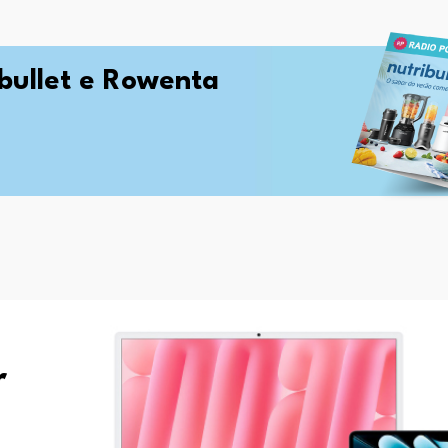
ibullet e Rowenta
r