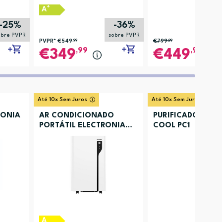
+
A
-25%
-36%
obre PVPR
sobre PVPR
PVPR*
€549
,99
€799
,99
,99
,99
349
449
Até 10x Sem Juros
Até 10x Sem Juros
RONIA
AR CONDICIONADO
PURIFICADOR AR 
PORTÁTIL ELECTRONIA
COOL PC1
ACBKYR41
A