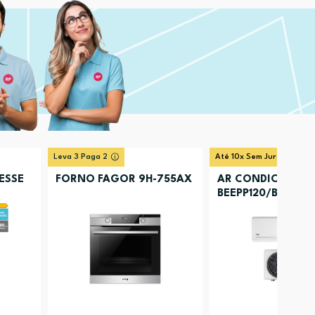
Leva 3 Paga 2
Até 10x Sem Juros
ESSE
FORNO FAGOR 9H-755AX
AR CONDICIONAD
BEEPP120/BEEPP121