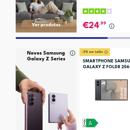
,99
24
Ver produtos
-5% em talão
Novos Samsung
Galaxy Z Series
SMARTPHONE SAMS
GALAXY Z FOLD8 25
GRAFITE