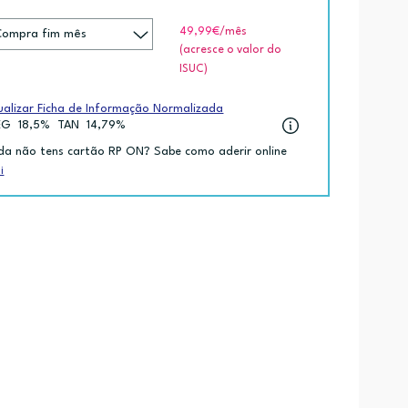
49,99€
/mês
(acresce o valor do
ISUC)
ualizar Ficha de Informação Normalizada
EG
18,5%
TAN
14,79%
da não tens cartão RP ON? Sabe como aderir online
i