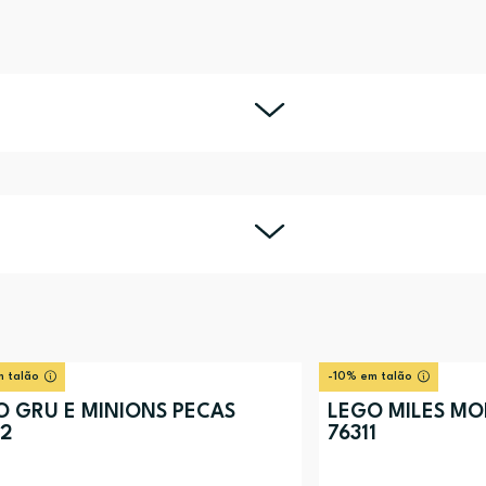
 talão
-10% em talão
O GRU E MINIONS PECAS
LEGO MILES MO
82
76311