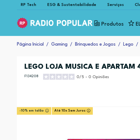
RP Tech
ESG & Sustentabilidade
Serviços
Cl
Produtos
E
Página Inicial
Gaming
Brinquedos e Jogos
Lego
LEGO LOJA MUSICA E APARTAM 
F134208
0/5 - 0 Opiniões
-10% em talão
Até 10x Sem Juros