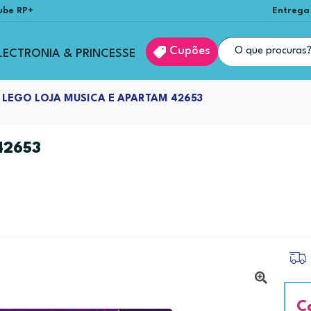
ube RP+
Entrega
Cupões
LECTRONIA & PRINCESSE
LEGO LOJA MUSICA E APARTAM 42653
42653
C