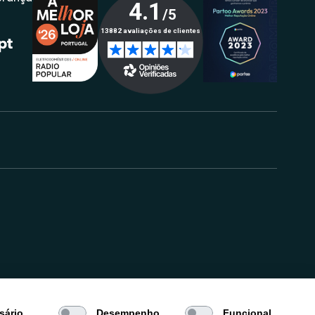
.
sário
Desempenho
Funcional