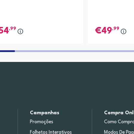
,99
,99
54
49
Campanhas
Compra Onl
Promoções
Como Compra
Folhetos Interativos
Modos De Pa