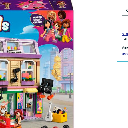
Vis
TA
Ain
aqu