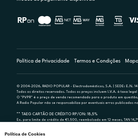
Política de Privacidade
Termos e Condições
Mapa 
© 2004-2026, RADIO POPULAR - Electrodomésticos, S.A. | SEDE: E.N. 14 
Todos os direitos reservados. Todos os preços incluem I.V.A. à taxa legal 
O "PVPR" é o preço de venda recomendado para o produto em questão, d
A Radio Popular não se responsabiliza por eventuais erros publicados no
** TAEG CARTÃO DE CRÉDITO RP/ON: 18,5%
Ex. para limite de crédito de €1.500, reembolsado em 12 meses, TAN 14,
Crédito sujeito a aprovação pelo Cetelem, marca BNP Paribas Personal Fi
A Rádio Popular – Eletrodomésticos S.A. (Registo BdP848) atua como inter
Política de Cookies