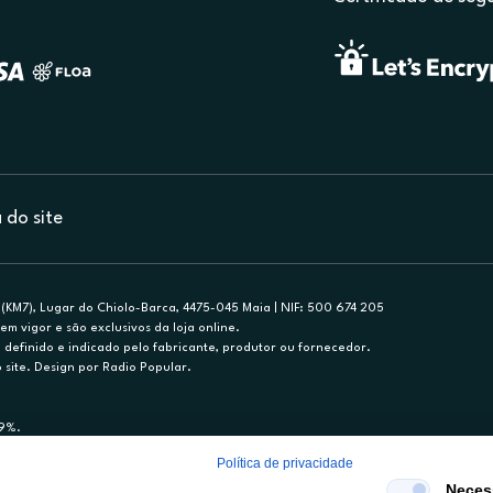
do site
(KM7), Lugar do Chiolo-Barca, 4475-045 Maia | NIF: 500 674 205
em vigor e são exclusivos da loja online.
efinido e indicado pelo fabricante, produtor ou fornecedor.
 site. Design por Radio Popular.
79%.
nance, S.A., Sucursal em Portugal. Informe-se no 21 721 90 00 (dias úteis, 9-20h)
Política de privacidade
mediário de crédito a título acessório e com exclusividade (registo BdP 2314.)
Neces