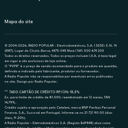
Mapa do site
© 2004-2026, RADIO POPULAR - Electrodomésticos, S.A. | SEDE: E.N. 14
(KM7), Lugar do Chiolo-Barca, 4475-045 Maia | NIF: 500 674 205
Todos os direitos reservados. Todos os preços incluem I.V.A. à taxa legal
em vigor e são exclusivos da loja online.
O "PVPR" é o preço de venda recomendado para o produto em questão,
definido e indicado pelo fabricante, produtor ou fornecedor.
A Radio Popular não se responsabiliza por eventuais erros publicados
no site. Design por Radio Popular.
** TAEG CARTÃO DE CRÉDITO RP/ON: 18,5%
Ex. para limite de crédito de €1.500, reembolsado em 12 meses, TAN
14,79%.
Crédito sujeito a aprovação pelo Cetelem, marca BNP Paribas Personal
Finance, S.A., Sucursal em Portugal. Informe-se no 21 721 90 00 (dias
úteis, 9-20h).
A Rádio Popular – Eletrodomésticos S.A. (Registo BdP848) atua como