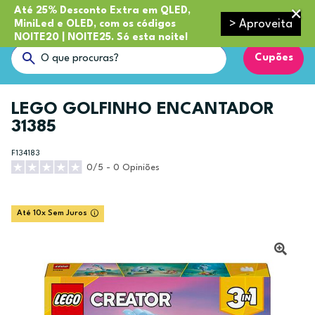
Até 25% Desconto Extra em QLED,
> Aproveita
MiniLed e OLED, com os códigos
NOITE20 | NOITE25. Só esta noite!
Cupões
LEGO GOLFINHO ENCANTADOR
31385
F134183
0/5 - 0 Opiniões
Até 10x Sem Juros