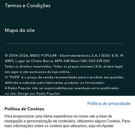
Termos e Condições
Mapa do site
© 2004-2026, RADIO POPULAR - Electrodomésticos, S.A. | SEDE: E.N. 14
(KM7), Lugar do Chiolo-Barca, 4475-045 Maia | NIF: 500 674 205
Todos os direitos reservados. Todos os preços incluem I.V.A. à taxa legal
em vigor e são exclusivos da loja online.
O "PVPR" é o preço de venda recomendado para o produto em questão,
definido e indicado pelo fabricante, produtor ou fornecedor.
A Radio Popular não se responsabiliza por eventuais erros publicados
no site. Design por Radio Popular.
Política de privacidade
** TAEG CARTÃO DE CRÉDITO RP/ON: 18,5%
Política de Cookies
Ex. para limite de crédito de €1.500, reembolsado em 12 meses, TAN
Para proporcionar uma ótima experiência no nosso site a nivel de
14,79%.
navegação e personalização de conteúdos, utilizamos alguns Cookies. Para
Crédito sujeito a aprovação pelo Cetelem, marca BNP Paribas Personal
mais informações sobre os cookies que utilizamos, veja em Ajustar.
Finance, S.A., Sucursal em Portugal. Informe-se no 21 721 90 00 (dias
úteis, 9-20h).