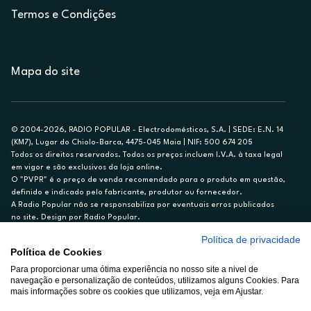
Termos e Condições
Mapa do site
© 2004-2026, RADIO POPULAR - Electrodomésticos, S.A. | SEDE: E.N. 14
(KM7), Lugar do Chiolo-Barca, 4475-045 Maia | NIF: 500 674 205
Todos os direitos reservados. Todos os preços incluem I.V.A. à taxa legal
em vigor e são exclusivos da loja online.
O "PVPR" é o preço de venda recomendado para o produto em questão,
definido e indicado pelo fabricante, produtor ou fornecedor.
A Radio Popular não se responsabiliza por eventuais erros publicados
no site. Design por Radio Popular.
Política de privacidade
** TAEG CARTÃO DE CRÉDITO RP/ON: 18,5%
Política de Cookies
Ex. para limite de crédito de €1.500, reembolsado em 12 meses, TAN
14,79%.
Para proporcionar uma ótima experiência no nosso site a nivel de
navegação e personalização de conteúdos, utilizamos alguns Cookies. Para
Crédito sujeito a aprovação pelo Cetelem, marca BNP Paribas Personal
mais informações sobre os cookies que utilizamos, veja em Ajustar.
Finance, S.A., Sucursal em Portugal. Informe-se no 21 721 90 00 (dias
úteis, 9-20h).