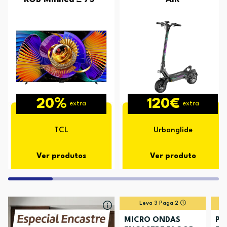
20%
120€
extra
extra
TCL
Urbanglide
Ver produtos
Ver produto
Leva 3 Paga 2
MICRO ONDAS
PL