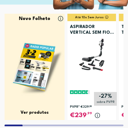
Até 10x Sem Juros
Novo Folheto
ASPIRADOR
TV
VERTICAL SEM FIOS
TU
BOSCH BCS711XXL
-27%
sobre PVPR
PVPR*
€329
,99
PVP
Ver produtos
,99
239