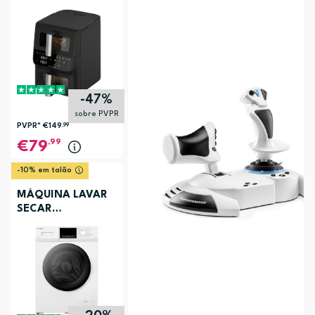
ELECTRONIA
TOWERCHEF
-47%
sobre PVPR
PVPR*
€149
,99
,99
79
-10% em talão
MÁQUINA LAVAR
SECAR
ELECTRONIA
EC3107BR