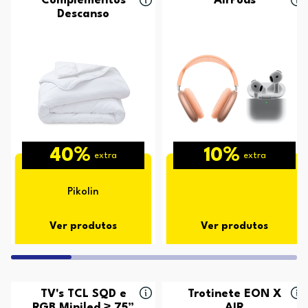
Complementos
AirPods
Descanso
40%
10%
extra
extra
Pikolin
Ver produtos
Ver produtos
TV's TCL SQD e
Trotinete EON X
RGB Miniled ≥ 75”
AIR