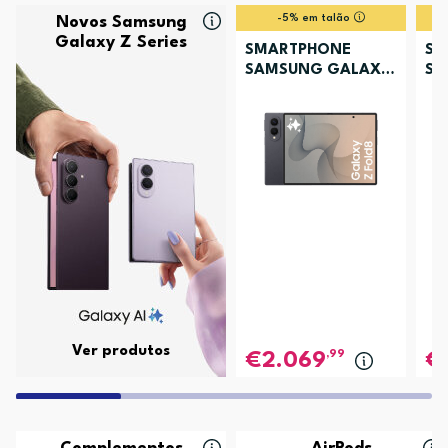
-5% em talão
Novos Samsung
Galaxy Z Series
SMARTPHONE
SM
SAMSUNG GALAXY
SA
Z FOLD8 256GB
Z 
GRAFITE
LA
Ver produtos
,99
2.069