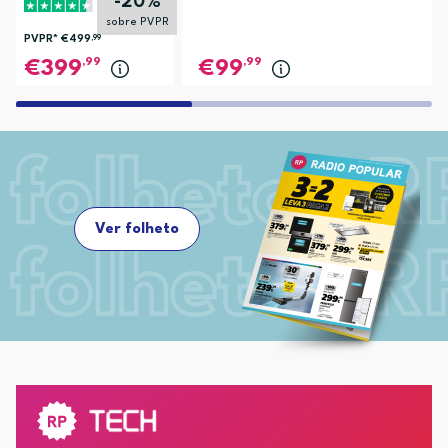
-20%
sobre PVPR
PVPR*
€499
,99
,99
,99
399
99
Ver folheto