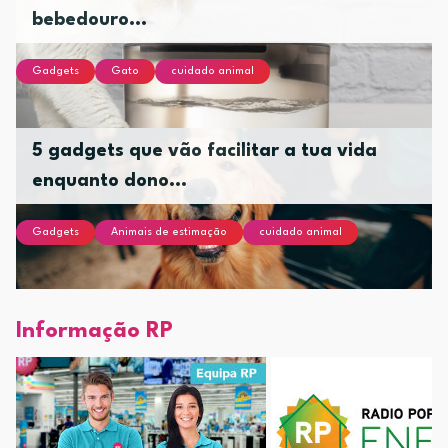
bebedouro...
Gadgets
Gato
cuidado animal
5 gadgets que vão facilitar a tua vida
enquanto dono...
Gadgets
Animais de estimação
cuidado animal
Informação RP