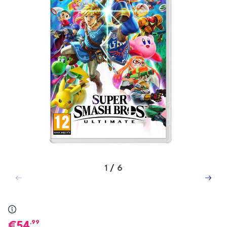
1
/
6
,99
54