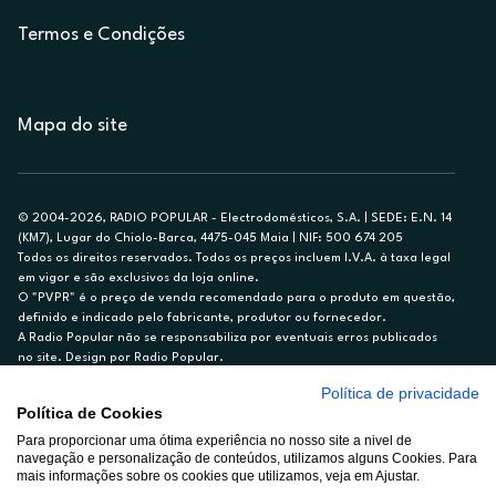
Termos e Condições
Mapa do site
© 2004-2026, RADIO POPULAR - Electrodomésticos, S.A. | SEDE: E.N. 14
(KM7), Lugar do Chiolo-Barca, 4475-045 Maia | NIF: 500 674 205
Todos os direitos reservados. Todos os preços incluem I.V.A. à taxa legal
em vigor e são exclusivos da loja online.
O "PVPR" é o preço de venda recomendado para o produto em questão,
definido e indicado pelo fabricante, produtor ou fornecedor.
A Radio Popular não se responsabiliza por eventuais erros publicados
no site. Design por Radio Popular.
Política de privacidade
** TAEG CARTÃO DE CRÉDITO RP/ON: 18,5%
Política de Cookies
Ex. para limite de crédito de €1.500, reembolsado em 12 meses, TAN
14,79%.
Para proporcionar uma ótima experiência no nosso site a nivel de
navegação e personalização de conteúdos, utilizamos alguns Cookies. Para
Crédito sujeito a aprovação pelo Cetelem, marca BNP Paribas Personal
mais informações sobre os cookies que utilizamos, veja em Ajustar.
Finance, S.A., Sucursal em Portugal. Informe-se no 21 721 90 00 (dias