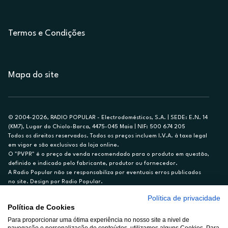
Termos e Condições
Mapa do site
© 2004-2026, RADIO POPULAR - Electrodomésticos, S.A. | SEDE: E.N. 14
(KM7), Lugar do Chiolo-Barca, 4475-045 Maia | NIF: 500 674 205
Todos os direitos reservados. Todos os preços incluem I.V.A. à taxa legal
em vigor e são exclusivos da loja online.
O "PVPR" é o preço de venda recomendado para o produto em questão,
definido e indicado pelo fabricante, produtor ou fornecedor.
A Radio Popular não se responsabiliza por eventuais erros publicados
no site. Design por Radio Popular.
Política de privacidade
** TAEG CARTÃO DE CRÉDITO RP/ON: 18,5%
Política de Cookies
Ex. para limite de crédito de €1.500, reembolsado em 12 meses, TAN
Para proporcionar uma ótima experiência no nosso site a nivel de
14,79%.