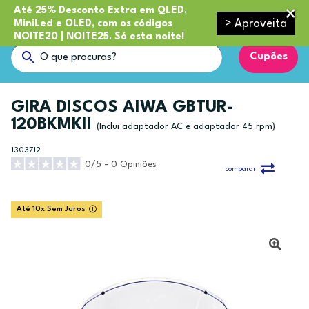
Até 25% Desconto Extra em QLED,
> Aproveita
MiniLed e OLED, com os códigos
NOITE20 | NOITE25. Só esta noite!
Cupões
GIRA DISCOS AIWA GBTUR-
120BKMKII
(Inclui adaptador AC e adaptador 45 rpm)
1303712
0/5 - 0 Opiniões
comparar
Até 10x Sem Juros