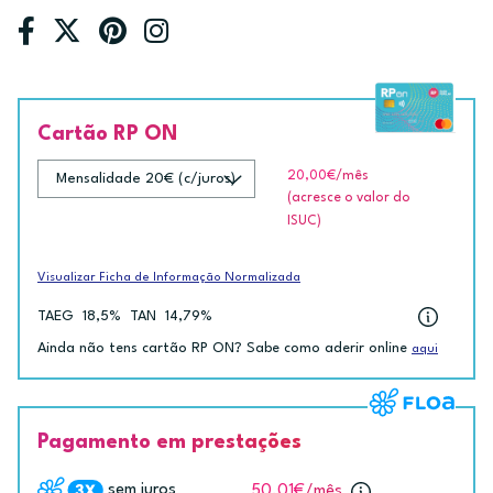
Cartão RP ON
20,00€
/mês
(acresce o valor do
ISUC)
Visualizar Ficha de Informação Normalizada
TAEG
18,5%
TAN
14,79%
Ainda não tens cartão RP ON? Sabe como aderir online
aqui
Pagamento em prestações
sem juros
50.01€
/mês