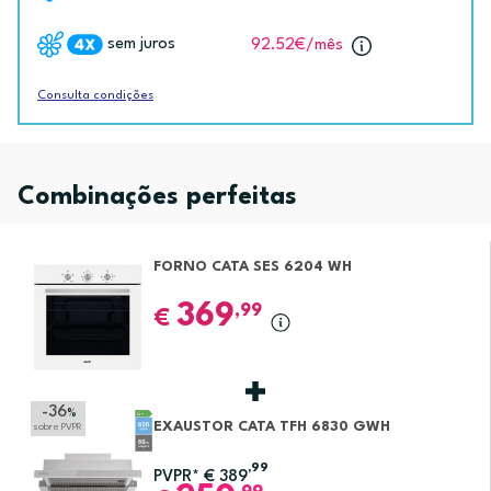
sem juros
92.52€
/mês
Consulta condições
Combinações perfeitas
FORNO CATA SES 6204 WH
369
,99
€
-36
%
EXAUSTOR CATA TFH 6830 GWH
sobre PVPR
,99
PVPR*
€
389