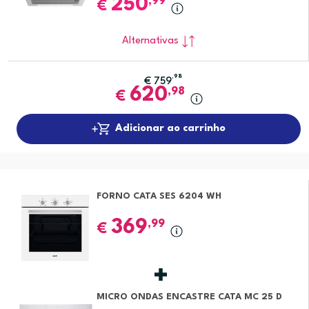
250
,99
€
Alternativas
,98
€
759
620
,98
€
Adicionar ao carrinho
FORNO CATA SES 6204 WH
369
,99
€
MICRO ONDAS ENCASTRE CATA MC 25 D