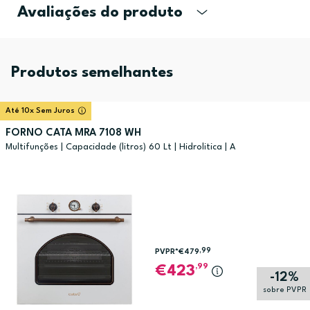
Avaliações do produto
Produtos semelhantes
Até 10x Sem Juros
FORNO CATA MRA 7108 WH
Multifunções | Capacidade (litros) 60 Lt | Hidrolitica | A
,99
PVPR*
€479
,99
423
-12%
sobre PVPR