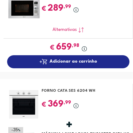
289
,99
€
Alternativas
659
,98
€
Adicionar ao carrinho
FORNO CATA SES 6204 WH
369
,99
€
-35
%