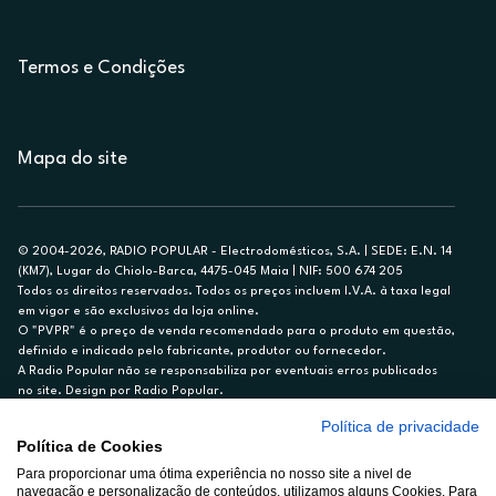
Termos e Condições
Mapa do site
© 2004-2026, RADIO POPULAR - Electrodomésticos, S.A. | SEDE: E.N. 14
(KM7), Lugar do Chiolo-Barca, 4475-045 Maia | NIF: 500 674 205
Todos os direitos reservados. Todos os preços incluem I.V.A. à taxa legal
em vigor e são exclusivos da loja online.
O "PVPR" é o preço de venda recomendado para o produto em questão,
definido e indicado pelo fabricante, produtor ou fornecedor.
A Radio Popular não se responsabiliza por eventuais erros publicados
no site. Design por Radio Popular.
Política de privacidade
** TAEG CARTÃO DE CRÉDITO RP/ON: 18,5%
Política de Cookies
Ex. para limite de crédito de €1.500, reembolsado em 12 meses, TAN
14,79%.
Para proporcionar uma ótima experiência no nosso site a nivel de
navegação e personalização de conteúdos, utilizamos alguns Cookies. Para
Crédito sujeito a aprovação pelo Cetelem, marca BNP Paribas Personal