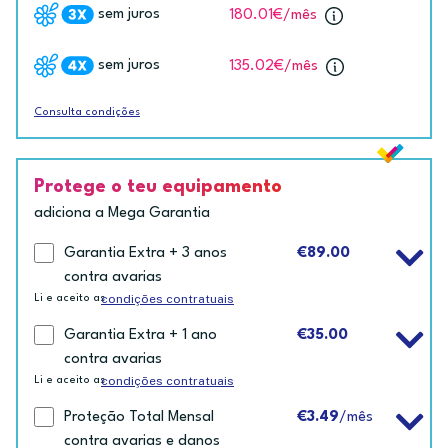
sem juros
180.01€
/mês
sem juros
135.02€
/mês
Consulta condições
Protege o teu equipamento
adiciona a Mega Garantia
Garantia Extra + 3 anos
€89.00
contra avarias
condições contratuais
Li e aceito as
Garantia Extra + 1 ano
€35.00
contra avarias
condições contratuais
Li e aceito as
Proteção Total Mensal
€3.49
/mês
contra avarias e danos