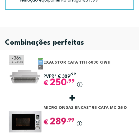
remoção equipamento antigo €59.99
Combinações perfeitas
-36
%
EXAUSTOR CATA TFH 6830 GWH
sobre PVPR
,99
PVPR*
€
389
250
,99
€
MICRO ONDAS ENCASTRE CATA MC 25 D
289
,99
€