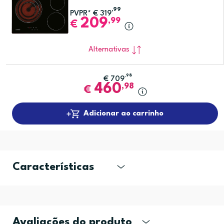
,99
PVPR*
€
319
209
,99
€
Alternativas
,98
€
709
460
,98
€
Adicionar ao carrinho
Características
Avaliações do produto