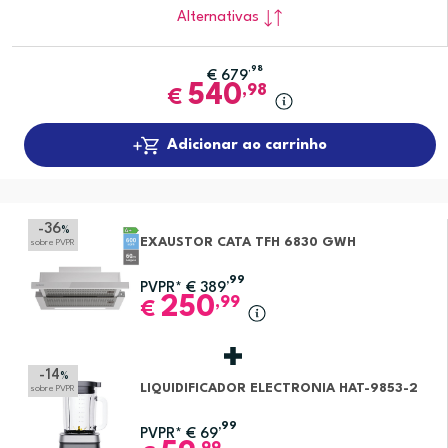
Alternativas
,98
€
679
540
,98
€
Adicionar ao carrinho
-36
%
EXAUSTOR CATA TFH 6830 GWH
sobre PVPR
,99
PVPR*
€
389
250
,99
€
-14
%
LIQUIDIFICADOR ELECTRONIA HAT-9853-2
sobre PVPR
,99
PVPR*
€
69