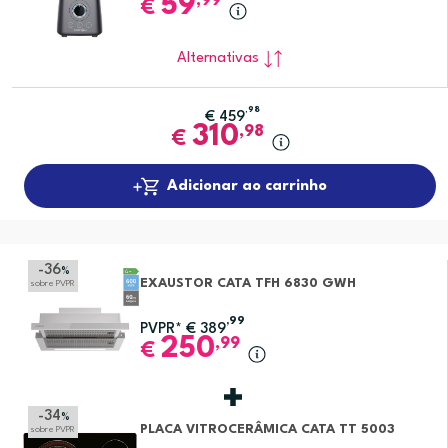
59
,99
€
Alternativas
,98
€
459
310
,98
€
Adicionar ao carrinho
-36
%
EXAUSTOR CATA TFH 6830 GWH
sobre PVPR
,99
PVPR*
€
389
250
,99
€
-34
%
PLACA VITROCERÂMICA CATA TT 5003
sobre PVPR