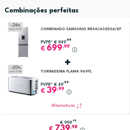
Combinações perfeitas
-26
%
COMBINADO SAMSUNG RB34C632DSA/EF
sobre PVPR
,99
PVPR*
€
949
699
,99
€
-20
%
TORRADEIRA FLAMA 969FL
sobre PVPR
,99
PVPR*
€
49
39
,99
€
Alternativas
,98
€
999
739
,98
€