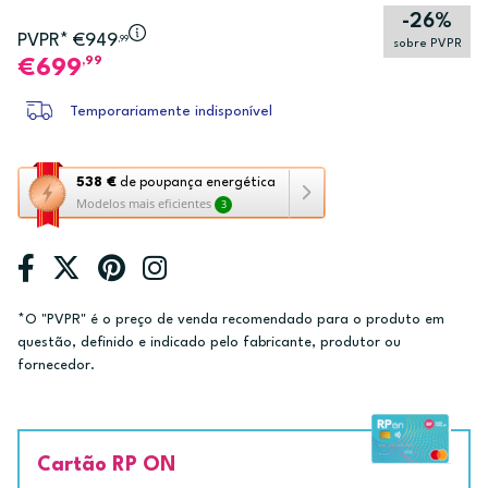
-26%
PVPR* €949
,99
sobre PVPR
,99
699
Temporariamente indisponível
Esta
538 €
de poupança energética
Modelos mais eficientes
3
ação
abre
a
ferramenta
de
*O "PVPR" é o preço de venda recomendado para o produto em
poupança
questão, definido e indicado pelo fabricante, produtor ou
energética
fornecedor.
Youreko.
Cartão RP ON