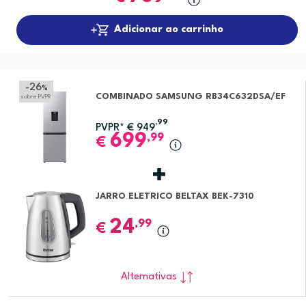
Adicionar ao carrinho
-26
%
COMBINADO SAMSUNG RB34C632DSA/EF
sobre PVPR
,99
PVPR*
€
949
699
,99
€
JARRO ELETRICO BELTAX BEK-7310
24
,99
€
Alternativas