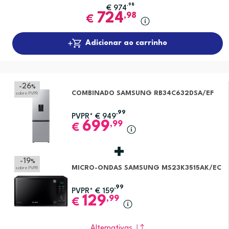
,98
€
974
724
,98
€
Adicionar ao carrinho
-26
%
COMBINADO SAMSUNG RB34C632DSA/EF
sobre PVPR
,99
PVPR*
€
949
699
,99
€
-19
%
MICRO-ONDAS SAMSUNG MS23K3515AK/EC
sobre PVPR
,99
PVPR*
€
159
129
,99
€
Alternativas