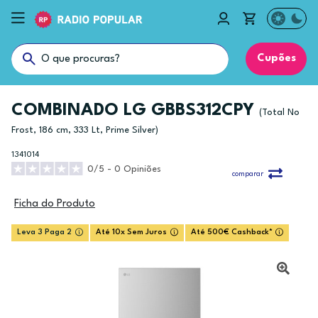
Cupões
COMBINADO LG GBBS312CPY
(Total No
Frost, 186 cm, 333 Lt, Prime Silver)
1341014
0/5 - 0 Opiniões
comparar
Ficha do Produto
Leva 3 Paga 2
Até 10x Sem Juros
Até 500€ Cashback*