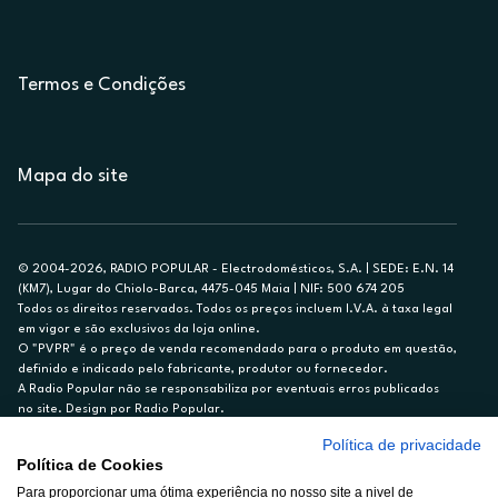
Termos e Condições
Mapa do site
© 2004-2026, RADIO POPULAR - Electrodomésticos, S.A. | SEDE: E.N. 14
(KM7), Lugar do Chiolo-Barca, 4475-045 Maia | NIF: 500 674 205
Todos os direitos reservados. Todos os preços incluem I.V.A. à taxa legal
em vigor e são exclusivos da loja online.
O "PVPR" é o preço de venda recomendado para o produto em questão,
definido e indicado pelo fabricante, produtor ou fornecedor.
A Radio Popular não se responsabiliza por eventuais erros publicados
no site. Design por Radio Popular.
Política de privacidade
** TAEG CARTÃO DE CRÉDITO RP/ON: 18,5%
Política de Cookies
Ex. para limite de crédito de €1.500, reembolsado em 12 meses, TAN
Para proporcionar uma ótima experiência no nosso site a nivel de
14,79%.