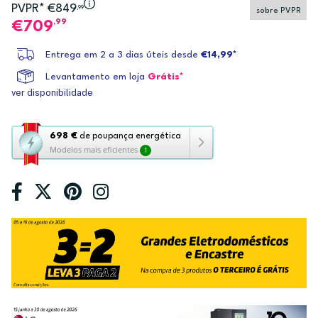
PVPR* €849
,99
sobre PVPR
,99
709
Entrega em 2 a 3 dias úteis desde
€14,99*
Levantamento em loja
Grátis*
ver disponibilidade
Esta
698 €
de poupança energética
Modelos mais eficientes
1
ação
abre
a
ferramenta
de
poupança
energética
Youreko.