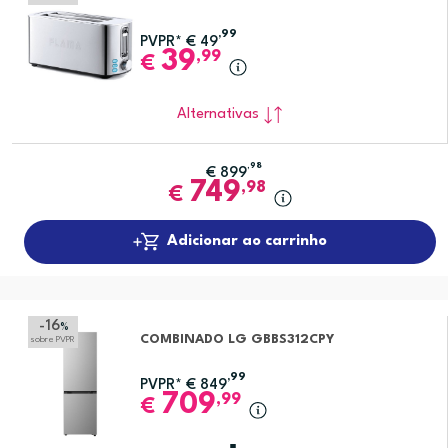
,99
PVPR*
€
49
39
,99
€
Alternativas
,98
€
899
749
,98
€
Adicionar ao carrinho
-16
%
COMBINADO LG GBBS312CPY
sobre PVPR
,99
PVPR*
€
849
709
,99
€