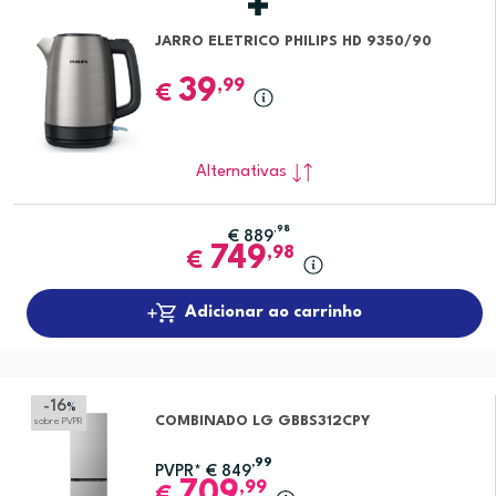
JARRO ELETRICO PHILIPS HD 9350/90
39
,99
€
Alternativas
,98
€
889
749
,98
€
Adicionar ao carrinho
-16
%
COMBINADO LG GBBS312CPY
sobre PVPR
,99
PVPR*
€
849
709
,99