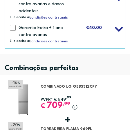
contra avarias e danos
acidentais
condições contratuais
Li e aceito as
Garantia Extra + 1 ano
€40.00
contra avarias
condições contratuais
Li e aceito as
Combinações perfeitas
-16
%
COMBINADO LG GBBS312CPY
sobre PVPR
,99
PVPR*
€
849
709
,99
€
-20
%
TORRADEIRA FLAMA 969FL
sobre PVPR