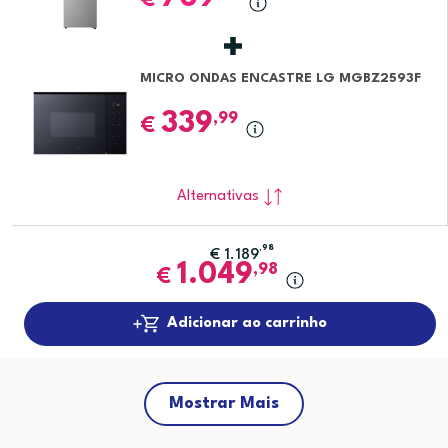
€
MICRO ONDAS ENCASTRE LG MGBZ2593F
339
,99
€
Alternativas
,98
€
1.189
1.049
,98
€
Adicionar ao carrinho
Mostrar Mais