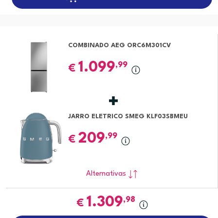
COMBINADO AEG ORC6M301CV
1.099
,99
€
JARRO ELETRICO SMEG KLF03SBMEU
209
,99
€
Alternativas
1.309
,98
€