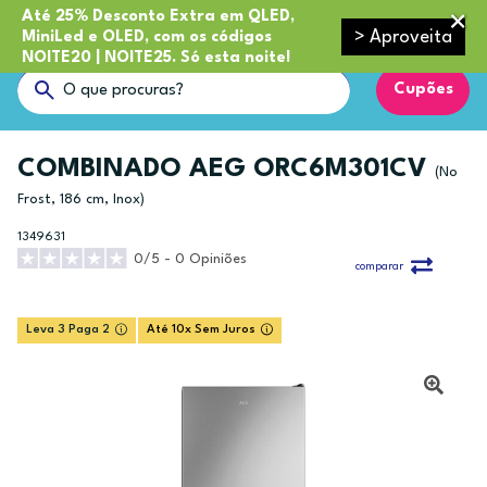
Até 25% Desconto Extra em QLED,
> Aproveita
MiniLed e OLED, com os códigos
NOITE20 | NOITE25. Só esta noite!
Cupões
COMBINADO AEG ORC6M301CV
(No
Frost, 186 cm, Inox)
1349631
0/5 - 0 Opiniões
comparar
Leva 3 Paga 2
Até 10x Sem Juros