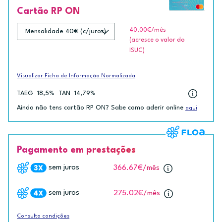
Cartão RP ON
40,00€
/mês
(acresce o valor do
ISUC)
Visualizar Ficha de Informação Normalizada
TAEG
18,5%
TAN
14,79%
Ainda não tens cartão RP ON? Sabe como aderir online
aqui
Pagamento em prestações
sem juros
366.67€
/mês
sem juros
275.02€
/mês
Consulta condições