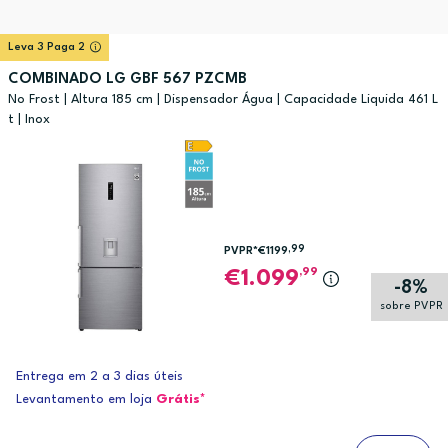
Leva 3 Paga 2
COMBINADO LG GBF 567 PZCMB
No Frost | Altura 185 cm | Dispensador Água | Capacidade Liquida 461 L
t | Inox
,99
PVPR*
€1199
,99
1.099
-8%
sobre PVPR
Entrega em 2 a 3 dias úteis
Levantamento em loja
Grátis*