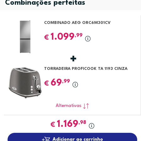
Combinações perfeitas
COMBINADO AEG ORC6M301CV
1.099
,99
€
TORRADEIRA PROFICOOK TA 1193 CINZA
69
,99
€
Alternativas
1.169
,98
€
Adicionar ao carrinho