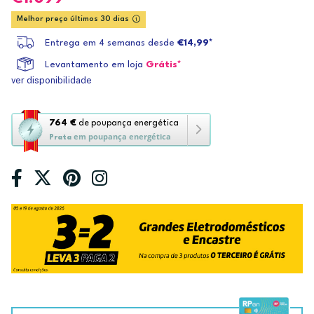
Melhor preço últimos 30 dias
Entrega em 4 semanas desde
€14,99*
Levantamento em loja
Grátis*
ver disponibilidade
Esta
764 €
de poupança energética
em poupança energética
ação
Prata
abre
a
ferramenta
de
poupança
energética
Youreko.