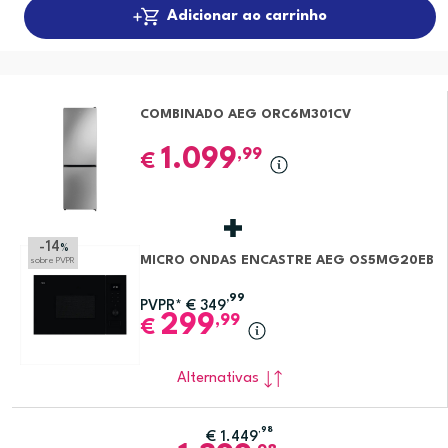
Adicionar ao carrinho
COMBINADO AEG ORC6M301CV
1.099
,99
€
-14
%
MICRO ONDAS ENCASTRE AEG OS5MG20EB
sobre PVPR
,99
PVPR*
€
349
299
,99
€
Alternativas
,98
€
1.449