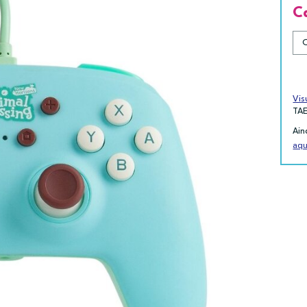
C
Vis
TA
Ain
aqu