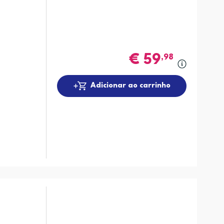
€
59
,98
Adicionar ao carrinho