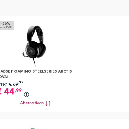
-36
%
sobre PVPR
EADSET GAMING STEELSERIES ARCTIS
OVA1
,99
VPR*
€
69
€
44
,99
Alternativas