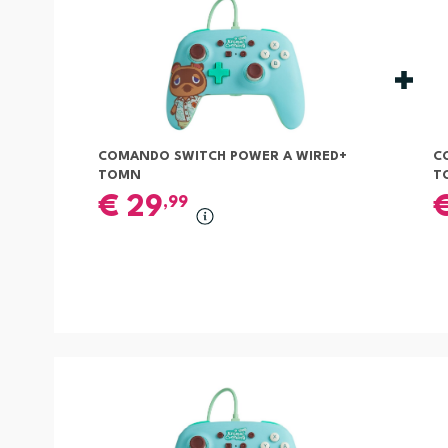
COMANDO SWITCH POWER A WIRED+
C
TOMN
T
€
29
,99