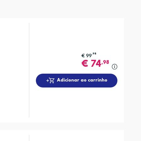
,98
€
99
€
74
,98
Adicionar ao carrinho