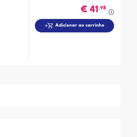
€
41
,98
Adicionar ao carrinho