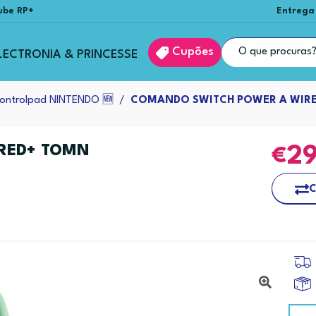
ube RP+
Entrega
Cupões
LECTRONIA & PRINCESSE
ontrolpad NINTENDO 🆕
COMANDO SWITCH POWER A WIR
RED+ TOMN
2
C