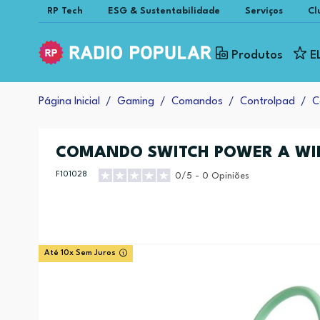
RP Tech
ESG & Sustentabilidade
Serviços
Cl
Produtos
E
Página Inicial
Gaming
Comandos
Controlpad
C
COMANDO SWITCH POWER A WI
F101028
0/5 - 0 Opiniões
Até 10x Sem Juros