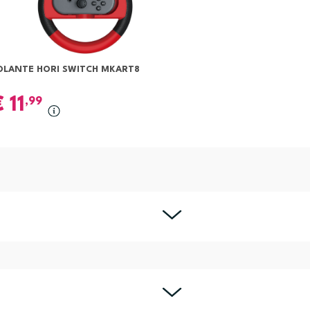
OLANTE HORI SWITCH MKART8
€
11
,99