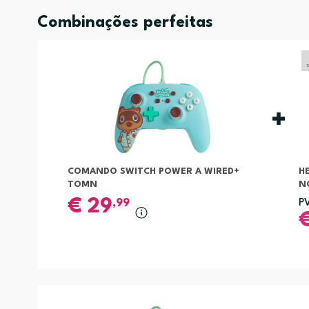
Combinações perfeitas
COMANDO SWITCH POWER A WIRED+
H
TOMN
N
€
29
,99
P