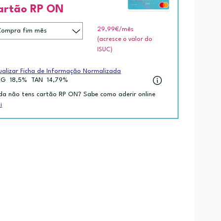
artão RP ON
29,99€
/mês
(acresce o valor do
ISUC)
ualizar Ficha de Informação Normalizada
EG
18,5%
TAN
14,79%
da não tens cartão RP ON? Sabe como aderir online
i