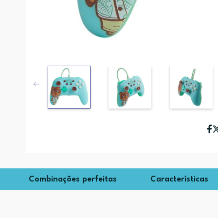
Combinações perfeitas
Características