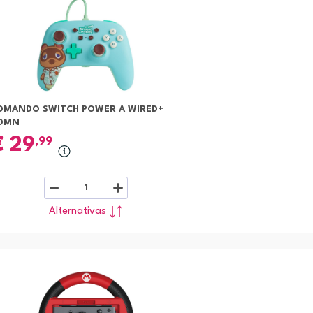
OMANDO SWITCH POWER A WIRED+
OMN
€
29
,99
1
Alternativas