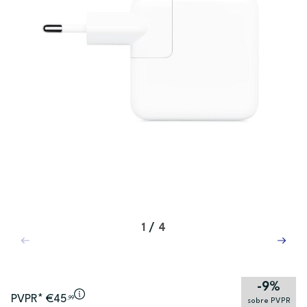
1
/
4
-9%
PVPR* €45
,99
sobre PVPR