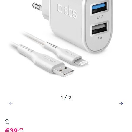
1
/
2
,99
39