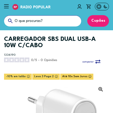
Cupões
CARREGADOR SBS DUAL USB-A
10W C/CABO
1336190
0/5 - 0 Opiniões
comparar
-10% em talão
Leva 3 Paga 2
Até 10x Sem Juros