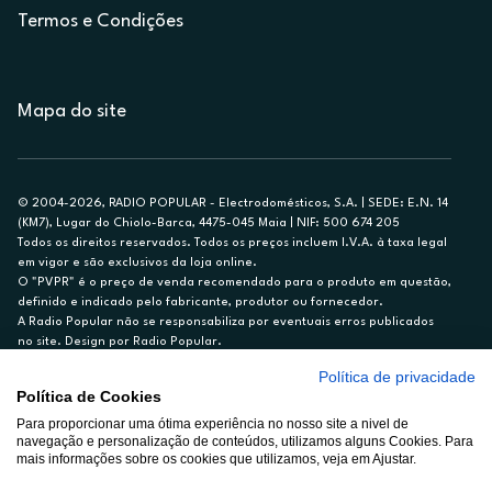
Termos e Condições
Mapa do site
© 2004-2026, RADIO POPULAR - Electrodomésticos, S.A. | SEDE: E.N. 14
(KM7), Lugar do Chiolo-Barca, 4475-045 Maia | NIF: 500 674 205
Todos os direitos reservados. Todos os preços incluem I.V.A. à taxa legal
em vigor e são exclusivos da loja online.
O "PVPR" é o preço de venda recomendado para o produto em questão,
definido e indicado pelo fabricante, produtor ou fornecedor.
A Radio Popular não se responsabiliza por eventuais erros publicados
no site. Design por Radio Popular.
Política de privacidade
** TAEG CARTÃO DE CRÉDITO RP/ON: 18,5%
Política de Cookies
Ex. para limite de crédito de €1.500, reembolsado em 12 meses, TAN
Para proporcionar uma ótima experiência no nosso site a nivel de
14,79%.
navegação e personalização de conteúdos, utilizamos alguns Cookies. Para
Crédito sujeito a aprovação pelo Cetelem, marca BNP Paribas Personal
mais informações sobre os cookies que utilizamos, veja em Ajustar.
Finance, S.A., Sucursal em Portugal. Informe-se no 21 721 90 00 (dias
úteis, 9-20h).