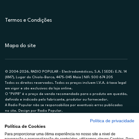
Termos e Condições
Mapa do site
© 2004-2026, RADIO POPULAR - Electrodomésticos, S.A. | SEDE: E.N. 14
(KM7), Lugar do Chiolo-Barca, 4475-045 Maia | NIF: 500 674 205
Todos os direitos reservados. Todos os preços incluem I.V.A. à taxa legal
em vigor e são exclusivos da loja online.
O "PVPR" é o preço de venda recomendado para o produto em questão,
definido e indicado pelo fabricante, produtor ou fornecedor.
A Radio Popular não se responsabiliza por eventuais erros publicados
no site. Design por Radio Popular.
Política de privacidade
** TAEG CARTÃO DE CRÉDITO RP/ON: 18,5%
Política de Cookies
Ex. para limite de crédito de €1.500, reembolsado em 12 meses, TAN
Para proporcionar uma ótima experiência no nosso site a nivel de
14,79%.