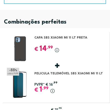
Combinações perfeitas
CAPA SBS XIAOMI MI 11 LT PRETA
14
,99
€
-88
%
PELICULA TELEMÓVEL SBS XIAOMI MI 11 LT
sobre PVPR
,99
PVPR*
€
16
1
,99
€
,98