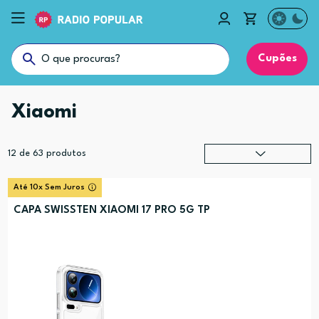
Cupões
Xiaomi
12
de
63
produtos
Relevância
?
Até 10x Sem Juros
Preço (mais alto)
CAPA SWISSTEN XIAOMI 17 PRO 5G TP
Preço (mais baixo)
Alfabética (A-Z)
Alfabética (Z-A)