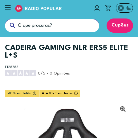
Cupões
CADEIRA GAMING NLR ERS5 ELITE
L+S
F128783
0/5 - 0 Opiniões
-10% em talão
Até 10x Sem Juros