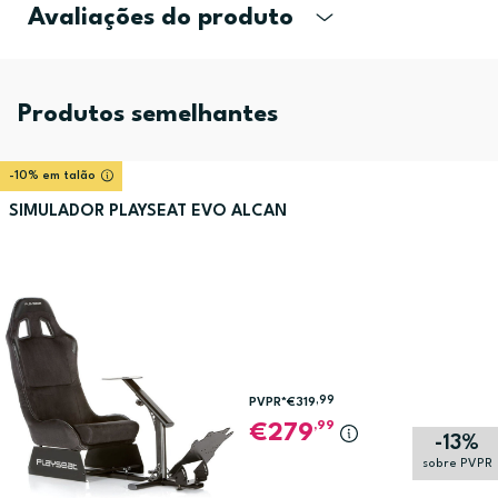
Avaliações do produto
Produtos semelhantes
-10% em talão
SIMULADOR PLAYSEAT EVO ALCAN
,99
PVPR*
€319
,99
279
-13%
sobre PVPR