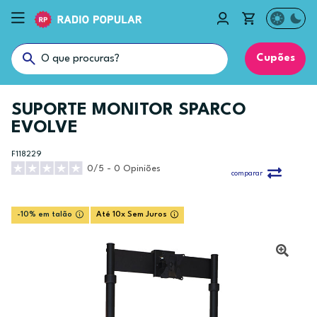
Cupões
SUPORTE MONITOR SPARCO
EVOLVE
F118229
0/5 - 0 Opiniões
comparar
-10% em talão
Até 10x Sem Juros