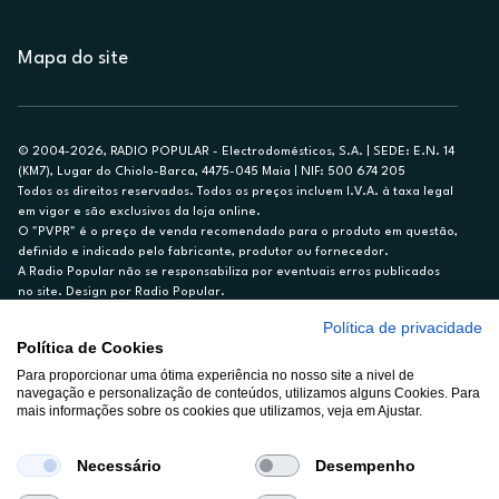
Mapa do site
© 2004-2026, RADIO POPULAR - Electrodomésticos, S.A. | SEDE: E.N. 14
(KM7), Lugar do Chiolo-Barca, 4475-045 Maia | NIF: 500 674 205
Todos os direitos reservados. Todos os preços incluem I.V.A. à taxa legal
em vigor e são exclusivos da loja online.
O "PVPR" é o preço de venda recomendado para o produto em questão,
definido e indicado pelo fabricante, produtor ou fornecedor.
A Radio Popular não se responsabiliza por eventuais erros publicados
no site. Design por Radio Popular.
Política de privacidade
** TAEG CARTÃO DE CRÉDITO RP/ON: 18,5%
Política de Cookies
Ex. para limite de crédito de €1.500, reembolsado em 12 meses, TAN
Para proporcionar uma ótima experiência no nosso site a nivel de
14,79%.
navegação e personalização de conteúdos, utilizamos alguns Cookies. Para
Crédito sujeito a aprovação pelo Cetelem, marca BNP Paribas Personal
mais informações sobre os cookies que utilizamos, veja em Ajustar.
Finance, S.A., Sucursal em Portugal. Informe-se no 21 721 90 00 (dias
úteis, 9-20h).
A Rádio Popular – Eletrodomésticos S.A. (Registo BdP848) atua como
Necessário
Desempenho
intermediário de crédito a título acessório e com exclusividade (registo
BdP 2314.)