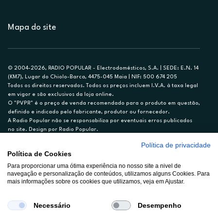
Mapa do site
© 2004-2026, RADIO POPULAR - Electrodomésticos, S.A. | SEDE: E.N. 14
(KM7), Lugar do Chiolo-Barca, 4475-045 Maia | NIF: 500 674 205
Todos os direitos reservados. Todos os preços incluem I.V.A. à taxa legal
em vigor e são exclusivos da loja online.
O "PVPR" é o preço de venda recomendado para o produto em questão,
definido e indicado pelo fabricante, produtor ou fornecedor.
A Radio Popular não se responsabiliza por eventuais erros publicados
no site. Design por Radio Popular.
Política de privacidade
** TAEG CARTÃO DE CRÉDITO RP/ON: 18,5%
Política de Cookies
Ex. para limite de crédito de €1.500, reembolsado em 12 meses, TAN
14,79%.
Para proporcionar uma ótima experiência no nosso site a nivel de
navegação e personalização de conteúdos, utilizamos alguns Cookies. Para
Crédito sujeito a aprovação pelo Cetelem, marca BNP Paribas Personal
mais informações sobre os cookies que utilizamos, veja em Ajustar.
Finance, S.A., Sucursal em Portugal. Informe-se no 21 721 90 00 (dias
úteis, 9-20h).
A Rádio Popular – Eletrodomésticos S.A. (Registo BdP848) atua como
Necessário
Desempenho
intermediário de crédito a título acessório e com exclusividade (registo
BdP 2314.)