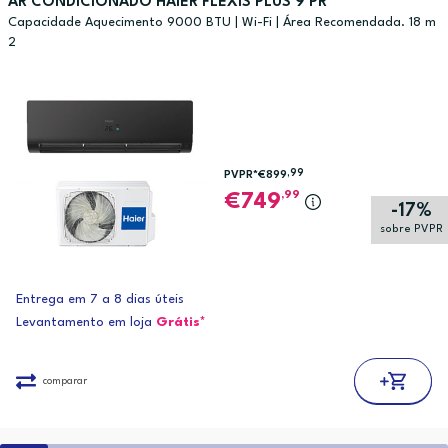
AR CONDICIONADO HAIER FLEXIS PLUS 9 PR
Capacidade Aquecimento 9000 BTU | Wi-Fi | Área Recomendada. 18 m
2
,99
PVPR*
€899
,99
749
-17%
sobre PVPR
Entrega em 7 a 8 dias úteis
Levantamento em loja
Grátis*
comparar