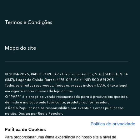
Termos e Condições
Mapa do site
© 2004-2026, RADIO POPULAR - Electrodomésticos, S.A. | SEDE: E.N. 14
(KM7), Lugar do Chiolo-Barca, 4475-045 Maia | NIF: 500 674 205
Todos os direitos reservados. Todos os preços incluem I.V.A. à taxa legal
em vigor e são exclusivos da loja online.
O "PVPR" é o preço de venda recomendado para o produto em questão,
definido e indicado pelo fabricante, produtor ou fornecedor.
A Radio Popular não se responsabiliza por eventuais erros publicados
no site. Design por Radio Popular.
Política de privacidade
** TAEG CARTÃO DE CRÉDITO RP/ON: 18,5%
Política de Cookies
Ex. para limite de crédito de €1.500, reembolsado em 12 meses, TAN
14,79%.
Para proporcionar uma ótima experiência no nosso site a nivel de