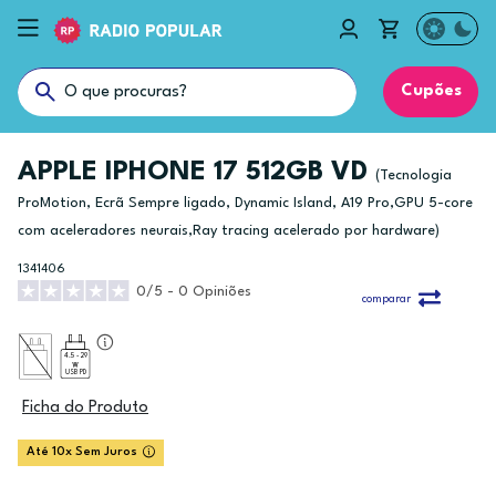
Cupões
APPLE IPHONE 17 512GB VD
(Tecnologia
ProMotion, Ecrã Sempre ligado, Dynamic Island, A19 Pro,GPU 5-core
com aceleradores neurais,Ray tracing acelerado por hardware)
1341406
0/5 - 0 Opiniões
comparar
4.5 - 29
USB PD
Ficha do Produto
Até 10x Sem Juros