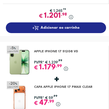
,98
€
1.265
1.201
,98
€
Adicionar ao carrinho
-5
%
APPLE IPHONE 17 512GB VD
sobre PVPR
,99
PVPR*
€
1.239
1.179
,99
€
-20
%
CAPA APPLE IPHONE 17 PMAX CLEAR
sobre PVPR
,99
PVPR*
€
59
47
,99
€