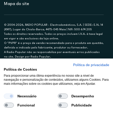
Mapa do site
© 2004-2026, RADIO POPULAR - Electrodomésticos, S.A. | SEDE: E.N. 14
(KM7), Lugar do Chiolo-Barca, 4475-045 Maia | NIF: 500 674 205
Todos os direitos reservados. Todos os preços incluem I.V.A. à taxa legal
em vigor e são exclusivos da loja online.
O "PVPR" é o preço de venda recomendado para o produto em questão,
definido e indicado pelo fabricante, produtor ou fornecedor.
A Radio Popular não se responsabiliza por eventuais erros publicados
no site. Design por Radio Popular.
Política de privacidade
** TAEG CARTÃO DE CRÉDITO RP/ON: 18,5%
Política de Cookies
Ex. para limite de crédito de €1.500, reembolsado em 12 meses, TAN
14,79%.
Para proporcionar uma ótima experiência no nosso site a nivel de
navegação e personalização de conteúdos, utilizamos alguns Cookies. Para
Crédito sujeito a aprovação pelo Cetelem, marca BNP Paribas Personal
mais informações sobre os cookies que utilizamos, veja em Ajustar.
Finance, S.A., Sucursal em Portugal. Informe-se no 21 721 90 00 (dias
úteis, 9-20h).
A Rádio Popular – Eletrodomésticos S.A. (Registo BdP848) atua como
Necessário
Desempenho
intermediário de crédito a título acessório e com exclusividade (registo
BdP 2314.)
Funcional
Publicidade