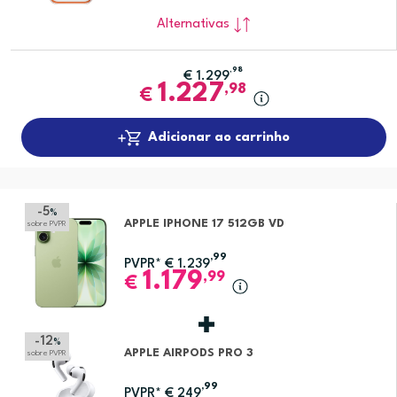
Alternativas
,98
€
1.299
1.227
,98
€
Adicionar ao carrinho
-5
%
APPLE IPHONE 17 512GB VD
sobre PVPR
,99
PVPR*
€
1.239
1.179
,99
€
-12
%
APPLE AIRPODS PRO 3
sobre PVPR
,99
PVPR*
€
249