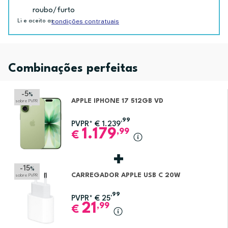
roubo/furto
condições contratuais
Li e aceito as
Combinações perfeitas
-5
%
APPLE IPHONE 17 512GB VD
sobre PVPR
,99
PVPR*
€
1.239
1.179
,99
€
-15
%
CARREGADOR APPLE USB C 20W
sobre PVPR
,99
PVPR*
€
25
21
,99
€