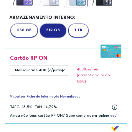
ARMAZENAMENTO INTERNO:
256 GB
512 GB
1 TB
Cartão RP ON
40,00€
/mês
(acresce o valor do
ISUC)
Visualizar Ficha de Informação Normalizada
TAEG
18,5%
TAN
14,79%
Ainda não tens cartão RP ON? Sabe como aderir online
aqui