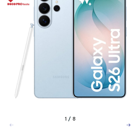
1
/
8