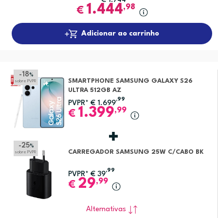
€
1.744
1.444
,98
€
Adicionar ao carrinho
-18
%
SMARTPHONE SAMSUNG GALAXY S26
sobre PVPR
ULTRA 512GB AZ
,99
PVPR*
€
1.699
1.399
,99
€
-25
%
CARREGADOR SAMSUNG 25W C/CABO BK
sobre PVPR
,99
PVPR*
€
39
29
,99
€
Alternativas