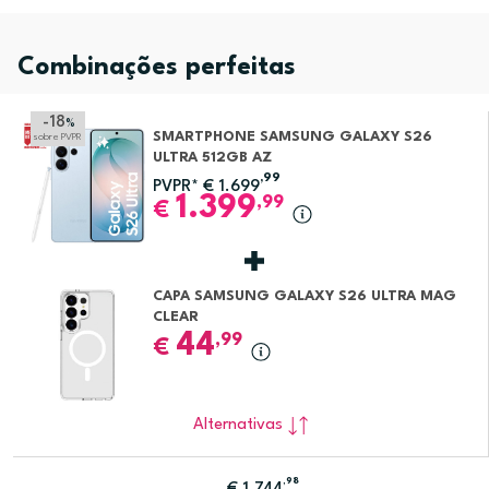
Combinações perfeitas
-18
%
SMARTPHONE SAMSUNG GALAXY S26
sobre PVPR
ULTRA 512GB AZ
,99
PVPR*
€
1.699
1.399
,99
€
CAPA SAMSUNG GALAXY S26 ULTRA MAG
CLEAR
44
,99
€
Alternativas
,98