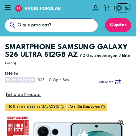
Cupões
SMARTPHONE SAMSUNG GALAXY
S26 ULTRA 512GB AZ
(12 GB, Snapdragon 8 Elite
Gen5)
1344486
0/5 - 0 Opiniões
comparar
Ficha do Produto
-10% extra c/código GALAXY10
Até 10x Sem Juros