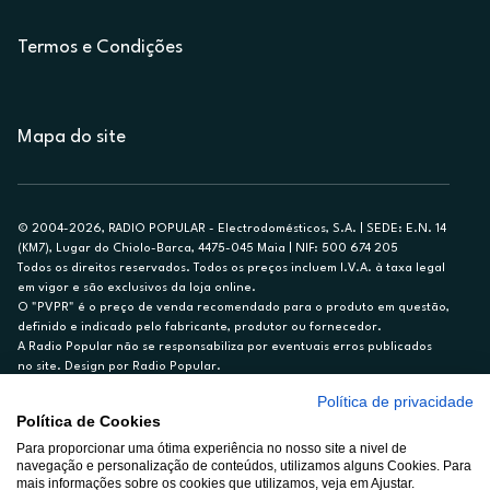
Termos e Condições
Mapa do site
© 2004-2026, RADIO POPULAR - Electrodomésticos, S.A. | SEDE: E.N. 14
(KM7), Lugar do Chiolo-Barca, 4475-045 Maia | NIF: 500 674 205
Todos os direitos reservados. Todos os preços incluem I.V.A. à taxa legal
em vigor e são exclusivos da loja online.
O "PVPR" é o preço de venda recomendado para o produto em questão,
definido e indicado pelo fabricante, produtor ou fornecedor.
A Radio Popular não se responsabiliza por eventuais erros publicados
no site. Design por Radio Popular.
Política de privacidade
** TAEG CARTÃO DE CRÉDITO RP/ON: 18,5%
Política de Cookies
Ex. para limite de crédito de €1.500, reembolsado em 12 meses, TAN
Para proporcionar uma ótima experiência no nosso site a nivel de
14,79%.
navegação e personalização de conteúdos, utilizamos alguns Cookies. Para
Crédito sujeito a aprovação pelo Cetelem, marca BNP Paribas Personal
mais informações sobre os cookies que utilizamos, veja em Ajustar.
Finance, S.A., Sucursal em Portugal. Informe-se no 21 721 90 00 (dias