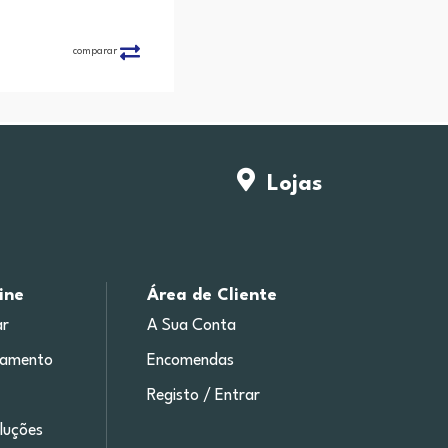
comparar
Lojas
ine
Área de Cliente
r
A Sua Conta
gamento
Encomendas
Registo / Entrar
luções