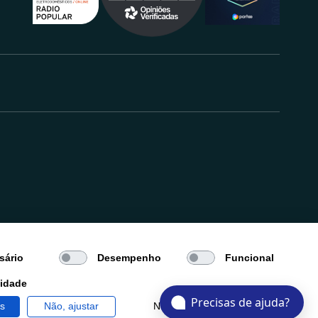
.
sário
Desempenho
Funcional
cidade
Precisas de ajuda?
os
Não, ajustar
Negar