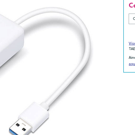
C
Vis
TA
Ain
aqu