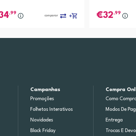
,99
,99
34
32
comparar
Campanhas
Compra Onl
Promoções
Como Compra
Folhetos Interativos
Modos De Pa
Novidades
Entrega
Black Friday
Trocas E Devo