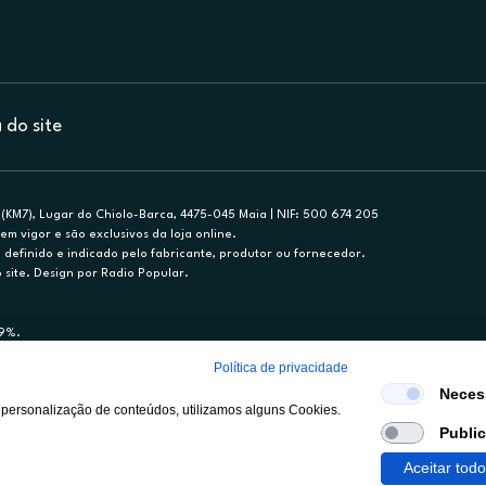
do site
(KM7), Lugar do Chiolo-Barca, 4475-045 Maia | NIF: 500 674 205
em vigor e são exclusivos da loja online.
efinido e indicado pelo fabricante, produtor ou fornecedor.
 site. Design por Radio Popular.
79%.
nance, S.A., Sucursal em Portugal. Informe-se no 21 721 90 00 (dias úteis, 9-20h)
Política de privacidade
mediário de crédito a título acessório e com exclusividade (registo BdP 2314.)
Neces
 personalização de conteúdos, utilizamos alguns Cookies.
Publi
Aceitar tod