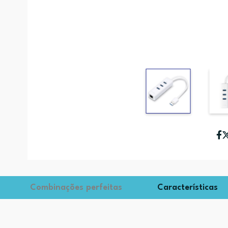
Combinações perfeitas
Características