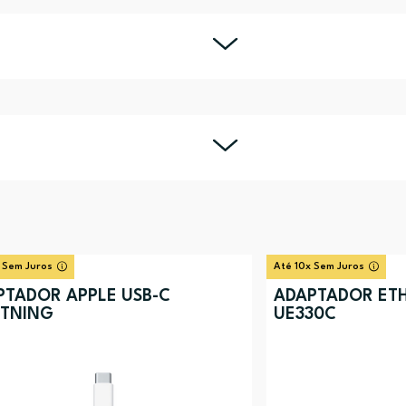
 Sem Juros
Até 10x Sem Juros
PTADOR APPLE USB-C
ADAPTADOR ETH
HTNING
UE330C