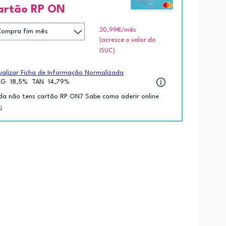
artão RP ON
30,99€
/mês
(acresce o valor do
ISUC)
ualizar Ficha de Informação Normalizada
EG
18,5%
TAN
14,79%
da não tens cartão RP ON? Sabe como aderir online
i