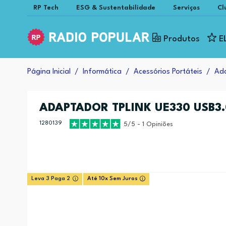
RP Tech
ESG & Sustentabilidade
Serviços
Cl
Produtos
E
Página Inicial
Informática
Acessórios Portáteis
Ad
ADAPTADOR TPLINK UE330 USB3.
1280139
5/5 - 1 Opiniões
Leva 3 Paga 2
Até 10x Sem Juros