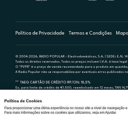
Política de Privacidade
Termos e Condições
Mapa 
© 2004-2026, RADIO POPULAR - Electrodomésticos, S.A. | SEDE: E.N. 14 
Todos os direitos reservados. Todos os preços incluem I.V.A. à taxa legal 
O "PVPR" é o preço de venda recomendado para o produto em questão, d
A Radio Popular não se responsabiliza por eventuais erros publicados no
** TAEG CARTÃO DE CRÉDITO RP/ON: 18,5%
Ex. para limite de crédito de €1.500, reembolsado em 12 meses, TAN 14,
Crédito sujeito a aprovação pelo Cetelem, marca BNP Paribas Personal Fi
A Rádio Popular – Eletrodomésticos S.A. (Registo BdP848) atua como inter
Política de Cookies
Para proporcionar uma ótima experiência no nosso site a nivel de navegação e
Para mais informações sobre os cookies que utilizamos, veja em Ajustar.