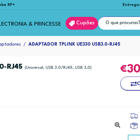
ube RP+
Entrega
Cupões
LECTRONIA & PRINCESSE
aptadores
ADAPTADOR TPLINK UE330 USB3.0-RJ45
0-RJ45
3
(Universal, USB 3.0/RJ45, USB 3,0)
C