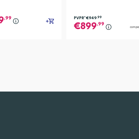
,99
PVPR*
€949
,99
9
,99
899
compa