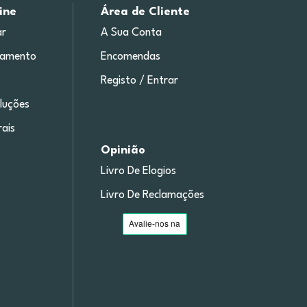
ine
Área de Cliente
r
A Sua Conta
gamento
Encomendas
Registo / Entrar
luções
ais
Opinião
Livro De Elogios
Livro De Reclamações