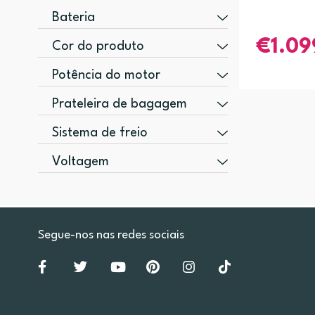
Bateria
10,4 Ah (1)
1.09
Cor do produto
Preto, Laranja (1)
Potência do motor
250 W (1)
Prateleira de bagagem
Traseira (1)
Sistema de freio
Disco (1)
Voltagem
36 V (1)
Segue-nos nas redes sociais