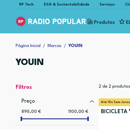
RP Tech
ESG & Sustentabilidade
Serviços
Cl
Produtos
E
Página Inicial
Marcas
YOUIN
YOUIN
2
de
2
produto
Filtros
Preço
Até 10x Sem Juros
BICICLETA 
895,00 €
1100,00 €