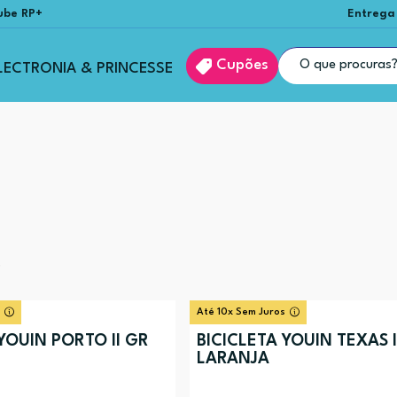
ube RP+
Entrega
Cupões
LECTRONIA & PRINCESSE
s
Até 10x Sem Juros
YOUIN PORTO II GR
BICICLETA YOUIN TEXAS I
LARANJA