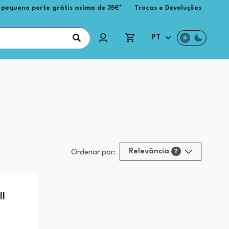
 pequeno porte grátis acima de 35€*
Trocas e Devoluções
PT
Relevância
?
Ordenar por:
Relevância
?
Preço (mais alto)
II
Preço (mais baixo)
Alfabética (A-Z)