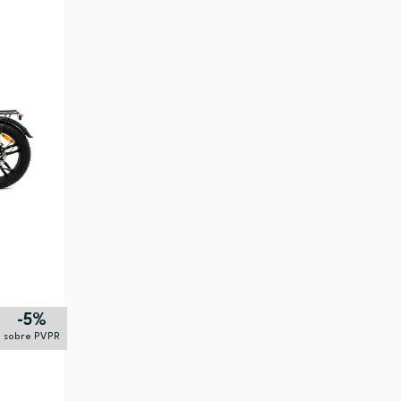
Alfabética (Z-A)
-5%
sobre PVPR