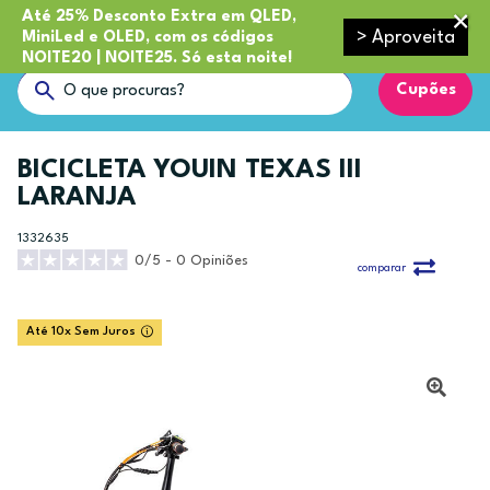
Até 25% Desconto Extra em QLED,
> Aproveita
MiniLed e OLED, com os códigos
NOITE20 | NOITE25. Só esta noite!
Cupões
BICICLETA YOUIN TEXAS III
LARANJA
1332635
0/5 - 0 Opiniões
comparar
Até 10x Sem Juros