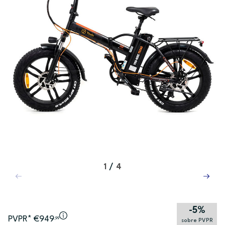
1
/
4
-5%
PVPR* €949
,99
sobre PVPR