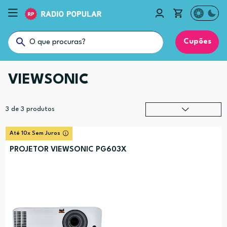
Cupões
VIEWSONIC
3
de
3
produtos
Relevância
?
Até 10x Sem Juros
Preço (mais alto)
PROJETOR VIEWSONIC PG603X
Preço (mais baixo)
Alfabética (A-Z)
Alfabética (Z-A)