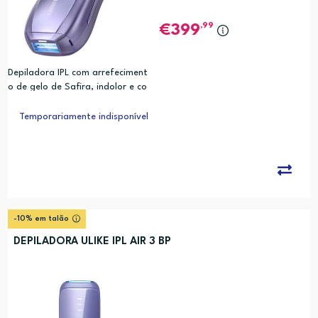
,99
399
Depiladora IPL com arrefeciment
o de gelo de Safira, indolor e co
m efeito de longa duração | Clíni
camente Testado
Temporariamente indisponível
-10% em talão
DEPILADORA ULIKE IPL AIR 3 BP