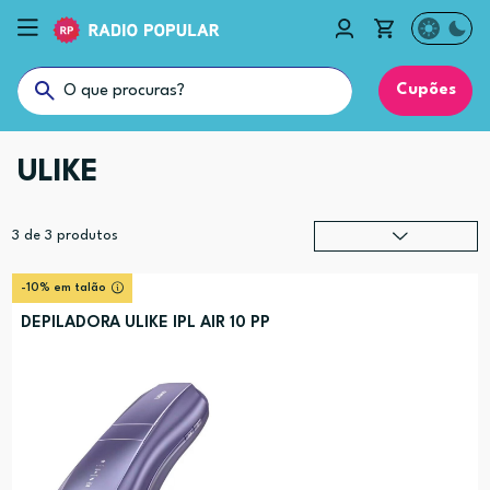
Cupões
ULIKE
3
de
3
produtos
Relevância
?
-10% em talão
Preço (mais alto)
DEPILADORA ULIKE IPL AIR 10 PP
Preço (mais baixo)
Alfabética (A-Z)
Alfabética (Z-A)