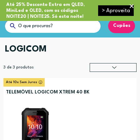
Até 25% Desconto Extra em QLED,
> Aproveita
MiniLed e OLED, com os códigos
NOITE20 | NOITE25. Só esta noite!
Cupões
LOGICOM
3
de
3
produtos
Relevância
?
Até 10x Sem Juros
Preço (mais alto)
TELEMÓVEL LOGICOM XTREM 40 BK
Preço (mais baixo)
Alfabética (A-Z)
Alfabética (Z-A)